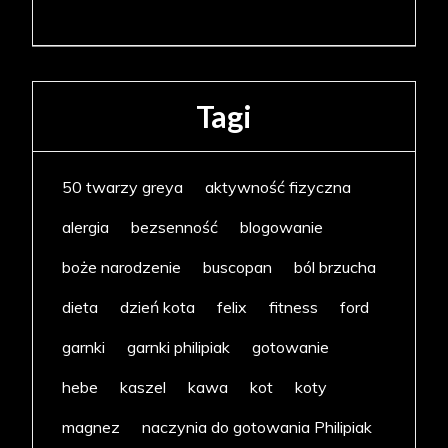
Tagi
50 twarzy greya
aktywność fizyczna
alergia
bezsenność
blogowanie
boże narodzenie
buscopan
ból brzucha
dieta
dzień kota
felix
fitness
ford
garnki
garnki philipiak
gotowanie
hebe
kaszel
kawa
kot
koty
magnez
naczynia do gotowania Philipiak