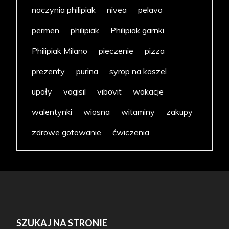
naczynia philipiak
nivea
pelavo
permen
philipiak
Philipiak garnki
Philipiak Milano
pieczenie
pizza
prezenty
purina
syrop na kaszel
upały
vagisil
vibovit
wakacje
walentynki
wiosna
witaminy
zakupy
zdrowe gotowanie
ćwiczenia
SZUKAJ NA STRONIE