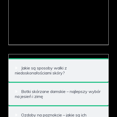
Jakie są sposoby walki z
niedoskonałościami skóry?
Botki skórzane damskie – najlepszy wybór
na jesień i zimę
Ozdoby na paznokcie – jakie są ich