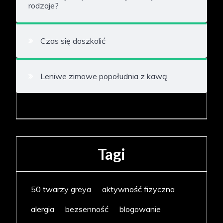
rodzaje?
Czas się doszkolić
Leniwe zimowe popołudnia z kawą
Tagi
50 twarzy greya
aktywność fizyczna
alergia
bezsenność
blogowanie