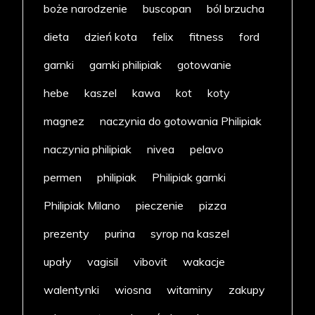
boże narodzenie
buscopan
ból brzucha
dieta
dzień kota
felix
fitness
ford
garnki
garnki philipiak
gotowanie
hebe
kaszel
kawa
kot
koty
magnez
naczynia do gotowania Philipiak
naczynia philipiak
nivea
pelavo
permen
philipiak
Philipiak garnki
Philipiak Milano
pieczenie
pizza
prezenty
purina
syrop na kaszel
upały
vagisil
vibovit
wakacje
walentynki
wiosna
witaminy
zakupy