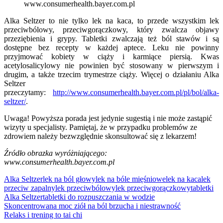
www.consumerhealth.bayer.com.pl
Alka Seltzer to nie tylko lek na kaca, to przede wszystkim lek
przeciwbólowy, przeciwgorączkowy, który zwalcza objawy
przeziębienia i grypy. Tabletki zwalczają też ból stawów i są
dostępne bez recepty w każdej aptece. Leku nie powinny
przyjmować kobiety w ciąży i karmiące piersią. Kwas
acetylosalicylowy nie powinien być stosowany w pierwszym i
drugim, a także trzecim trymestrze ciąży. Więcej o działaniu Alka
Seltzer
przeczytamy:
http://www.consumerhealth.bayer.com.pl/pl/bol/alka-
seltzer/
.
Uwaga! Powyższa porada jest jedynie sugestią i nie może zastąpić
wizyty u specjalisty. Pamiętaj, że w przypadku problemów ze
zdrowiem należy bezwzględnie skonsultować się z lekarzem!
Źródło obrazka wyróżniającego:
www.consumerhealth.bayer.com.pl
Alka Seltzer
lek na ból głowy
lek na bóle mięśniowe
lek na kaca
lek
przeciw zapalny
lek przeciwbólowy
lek przeciwgorączkowy
tabletki
Alka Seltzer
tabletki do rozpuszczania w wodzie
Nawigacja
Skoncentrowana moc ziół na ból brzucha i niestrawność
Relaks i trening to tai chi
wpisu