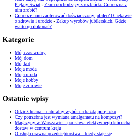
Piękny Świat
-
Złom pochodzący z rozbiórki. Co można z
nim zrobić?
Co może nam zaoferować doświadczony jubiler? | Ciekawie
o zdrowiu i urodzie
-
Zakup wyrobów jubilerskich. Gdzie
warto go dokonać?
Kategorie
Mój czas wolny
Mój dom
Mój kot
Moja moda
Moja uroda
Moje hobby
Moje zdrowie
Ostatnie wpisy
Odzież lniana – naturalny wybór na każdą porę roku
Czy potrzebna jest wymiana amalgamatu na kompozyt?
Magazyny w Warszawie – podstawa efektywnego łańcucha
dostaw w centrum kraju
Obsługa prawna przedsiębiorstwa – kiedy staje się