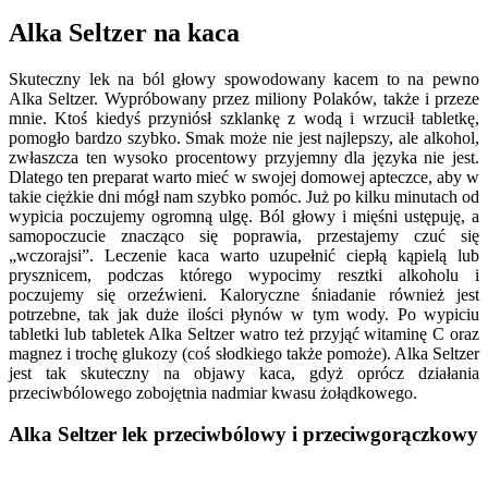
Alka Seltzer na kaca
Skuteczny lek na ból głowy spowodowany kacem to na pewno
Alka Seltzer. Wypróbowany przez miliony Polaków, także i przeze
mnie. Ktoś kiedyś przyniósł szklankę z wodą i wrzucił tabletkę,
pomogło bardzo szybko. Smak może nie jest najlepszy, ale alkohol,
zwłaszcza ten wysoko procentowy przyjemny dla języka nie jest.
Dlatego ten preparat warto mieć w swojej domowej apteczce, aby w
takie ciężkie dni mógł nam szybko pomóc. Już po kilku minutach od
wypicia poczujemy ogromną ulgę. Ból głowy i mięśni ustępuję, a
samopoczucie znacząco się poprawia, przestajemy czuć się
„wczorajsi”. Leczenie kaca warto uzupełnić ciepłą kąpielą lub
prysznicem, podczas którego wypocimy resztki alkoholu i
poczujemy się orzeźwieni. Kaloryczne śniadanie również jest
potrzebne, tak jak duże ilości płynów w tym wody. Po wypiciu
tabletki lub tabletek Alka Seltzer watro też przyjąć witaminę C oraz
magnez i trochę glukozy (coś słodkiego także pomoże). Alka Seltzer
jest tak skuteczny na objawy kaca, gdyż oprócz działania
przeciwbólowego zobojętnia nadmiar kwasu żołądkowego.
Alka Seltzer lek przeciwbólowy i przeciwgorączkowy