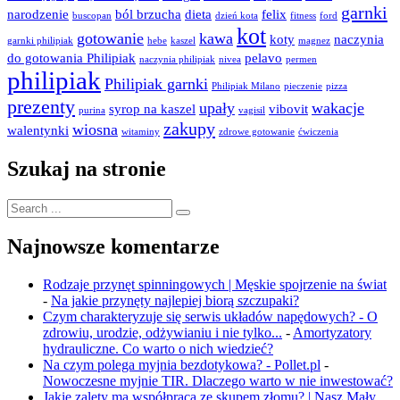
garnki
narodzenie
ból brzucha
dieta
felix
buscopan
dzień kota
fitness
ford
kot
gotowanie
kawa
koty
naczynia
garnki philipiak
hebe
kaszel
magnez
do gotowania Philipiak
pelavo
naczynia philipiak
nivea
permen
philipiak
Philipiak garnki
Philipiak Milano
pieczenie
pizza
prezenty
upały
wakacje
syrop na kaszel
vibovit
purina
vagisil
zakupy
wiosna
walentynki
witaminy
zdrowe gotowanie
ćwiczenia
Szukaj na stronie
Search
for:
Najnowsze komentarze
Rodzaje przynęt spinningowych | Męskie spojrzenie na świat
-
Na jakie przynęty najlepiej biorą szczupaki?
Czym charakteryzuje się serwis układów napędowych? - O
zdrowiu, urodzie, odżywianiu i nie tylko...
-
Amortyzatory
hydrauliczne. Co warto o nich wiedzieć?
Na czym polega myjnia bezdotykowa? - Pollet.pl
-
Nowoczesne myjnie TIR. Dlaczego warto w nie inwestować?
Jakie zalety ma współpraca ze skupem złomu? | Nasz Mały