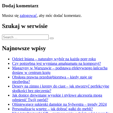
Dodaj komentarz
Musisz się
zalogować
, aby móc dodać komentarz.
Szukaj w serwisie
Search
for:
Najnowsze wpisy
Odzież lniana – naturalny wybór na każdą porę roku
Czy potrzebna jest wymiana amalgamatu na kompozyt?
Magazyny w Warszawie – podstawa efektywnego łańcucha
dostaw w centrum kraju
Obsługa prawna przedsiębiorstwa – kiedy staje się
niezbędna?
Desery na zimno i kremy do ciast – jak stworzyć perfekcyjne
słodkości bez pieczenia?
Jak donice drewniane wysokie i stylowe akcesoria mogą
odmienić Twój ogród?
Olśniewające sukienki damskie na Sylwestra – trendy 2024
Personalizacja wnętrz – jak dobrać gałki do mebli?