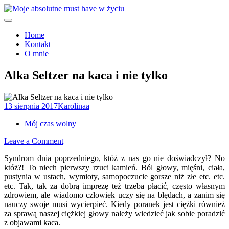
Skip
to
Moje must have
content
Moje absolutne must have w
Home
Kontakt
życiu
O mnie
Alka Seltzer na kaca i nie tylko
13 sierpnia 2017
Karolinaa
Mój czas wolny
on
Leave a Comment
Alka
Syndrom dnia poprzedniego, któż z nas go nie doświadczył? No
Seltzer
któż?! To niech pierwszy rzuci kamień. Ból głowy, mięśni, ciała,
na
pustynia w ustach, wymioty, samopoczucie gorsze niż złe etc. etc.
kaca
etc. Tak, tak za dobrą imprezę też trzeba płacić, często własnym
i
zdrowiem, ale wiadomo człowiek uczy się na błędach, a zanim się
nie
nauczy swoje musi wycierpieć. Kiedy poranek jest ciężki również
tylko
za sprawą naszej ciężkiej głowy należy wiedzieć jak sobie poradzić
z objawami kaca.