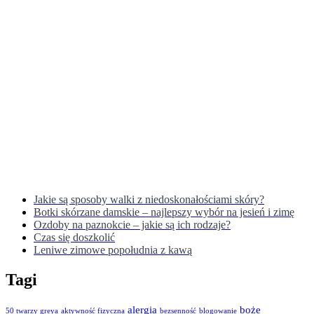
Jakie są sposoby walki z niedoskonałościami skóry?
Botki skórzane damskie – najlepszy wybór na jesień i zimę
Ozdoby na paznokcie – jakie są ich rodzaje?
Czas się doszkolić
Leniwe zimowe popołudnia z kawą
Tagi
alergia
boże
50 twarzy greya
aktywność fizyczna
bezsenność
blogowanie