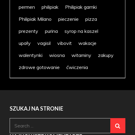
permen
philipiak
Philipiak garnki
Philipiak Milano
pieczenie
pizza
prezenty
purina
syrop na kaszel
upały
vagisil
vibovit
wakacje
walentynki
wiosna
witaminy
zakupy
zdrowe gotowanie
ćwiczenia
SZUKAJ NA STRONIE
Search
for: