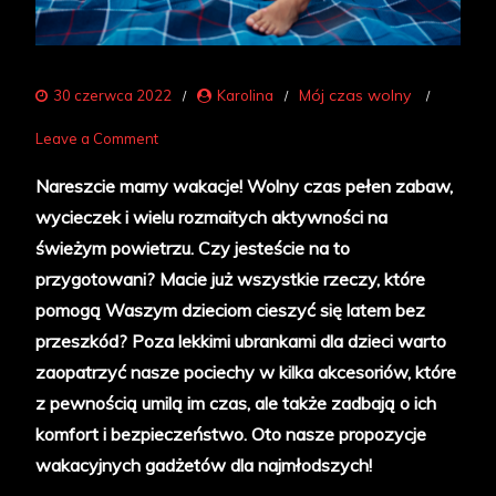
Mój czas wolny
30 czerwca 2022
Karolina
on
Leave a Comment
Lato
Nareszcie mamy wakacje! Wolny czas pełen zabaw,
z
wycieczek i wielu rozmaitych aktywności na
dzieckiem
świeżym powietrzu. Czy jesteście na to
–
przygotowani? Macie już wszystkie rzeczy, które
przydatne
pomogą Waszym dzieciom cieszyć się latem bez
akcesoria
przeszkód? Poza lekkimi ubrankami dla dzieci warto
zaopatrzyć nasze pociechy w kilka akcesoriów, które
z pewnością umilą im czas, ale także zadbają o ich
komfort i bezpieczeństwo. Oto nasze propozycje
wakacyjnych gadżetów dla najmłodszych!