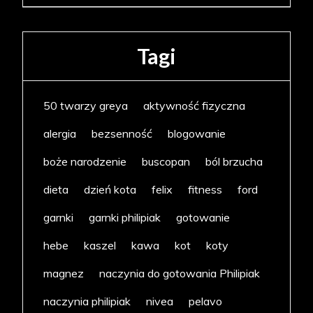
Tagi
50 twarzy greya
aktywność fizyczna
alergia
bezsenność
blogowanie
boże narodzenie
buscopan
ból brzucha
dieta
dzień kota
felix
fitness
ford
garnki
garnki philipiak
gotowanie
hebe
kaszel
kawa
kot
koty
magnez
naczynia do gotowania Philipiak
naczynia philipiak
nivea
pelavo