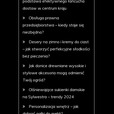
podstawa efektywnego łańcucha
dostaw w centrum kraju
Obsługa prawna
przedsiębiorstwa – kiedy staje się
niezbędna?
Desery na zimno i kremy do ciast
– jak stworzyć perfekcyjne słodkości
bez pieczenia?
Jak donice drewniane wysokie i
stylowe akcesoria mogą odmienić
Twój ogród?
Olśniewające sukienki damskie
na Sylwestra – trendy 2024
Personalizacja wnętrz – jak
dobrać gałki do mebli?