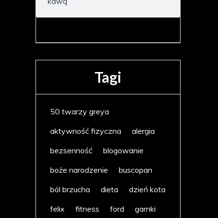
kawą
Tagi
50 twarzy greya
aktywność fizyczna
alergia
bezsenność
blogowanie
boże narodzenie
buscopan
ból brzucha
dieta
dzień kota
felix
fitness
ford
garnki