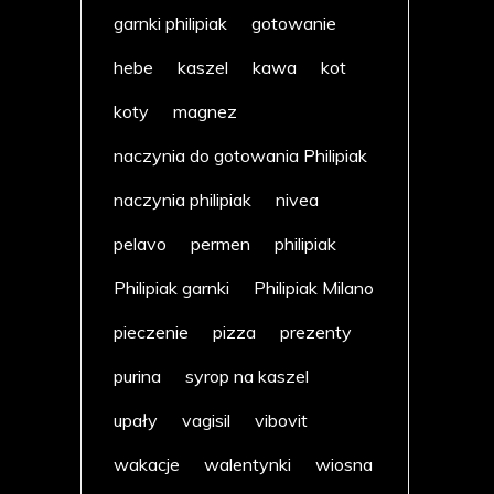
garnki philipiak
gotowanie
hebe
kaszel
kawa
kot
koty
magnez
naczynia do gotowania Philipiak
naczynia philipiak
nivea
pelavo
permen
philipiak
Philipiak garnki
Philipiak Milano
pieczenie
pizza
prezenty
purina
syrop na kaszel
upały
vagisil
vibovit
wakacje
walentynki
wiosna