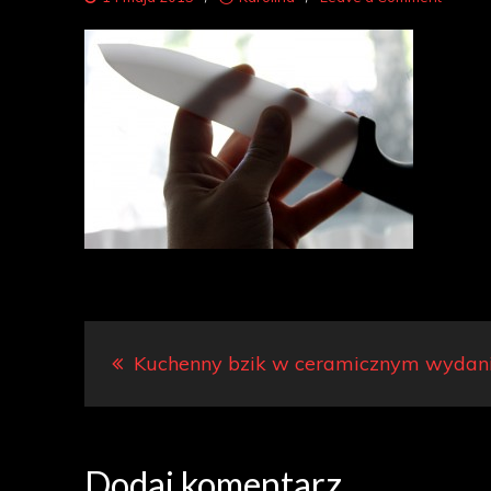
nóż
cerami
Nawigacja
Kuchenny bzik w ceramicznym wydan
wpisu
Dodaj komentarz