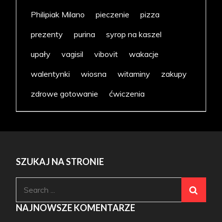
Philipiak Milano
pieczenie
pizza
prezenty
purina
syrop na kaszel
upały
vagisil
vibovit
wakacje
walentynki
wiosna
witaminy
zakupy
zdrowe gotowanie
ćwiczenia
SZUKAJ NA STRONIE
Search
for:
NAJNOWSZE KOMENTARZE