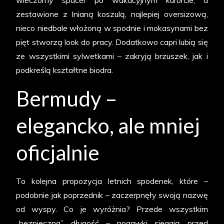
wieczorny spacer po wakacyjnym kurorcie, a
zestawione z lnianą koszulą, najlepiej oversizową,
nieco niedbale włożoną w spodnie i mokasynami bez
pięt stworzą look do pracy. Dodatkowo capri lubią się
ze wszystkimi sylwetkami – zakryją brzuszek, jak i
podkreślą kształtne biodra.
Bermudy –
elegancko, ale mniej
oficjalnie
To kolejna propozycja letnich spodenek, które –
podobnie jak poprzednik – zaczerpnęły swoją nazwę
od wyspy. Co je wyróżnia? Przede wszystkim
„bezpieczna” długość – nogawki sięgają przed