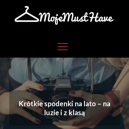
Skip
to
content
Moje absolutne must have w życiu
Moje must have
Krótkie spodenki na lato – na
luzie i z klasą