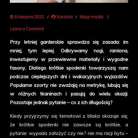
Moja moda
6 sierpnia 2021
Karolina
on
Leave a Comment
Krótkie
Przy letniej garderobie sprawdza się zasada: im
spodenki
mniej, tym lepiej. Odkrywamy nogi, ramiona,
na
inwestujemy w przewiewne materiały i wygodne
lato
fasony. Dlatego krótkie spodenki towarzyszą nam
–
podczas cieplejszych dni i wakacyjnych wyjazdów.
na
Popularne szorty nie zważają na metrykę, lubują się
luzie
w różnych tkaninach i pasują do wielu okazji.
i
Pozostaje jednak pytanie – co z ich długością?
z
klasą
Kiedy przyjrzymy się tematowi z bliska okazuje się,
że krótkie spodenki nie zawsze są krótkie, a
pytanie: wypada założyć czy nie? nie ma racji bytu –