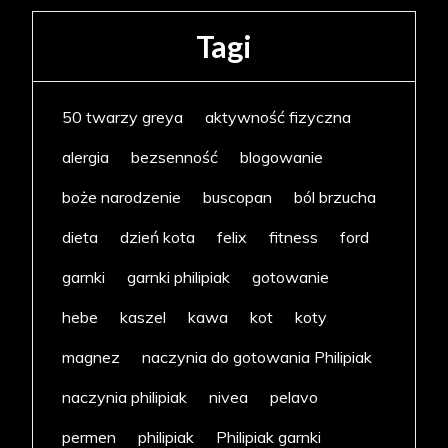
Tagi
50 twarzy greya
aktywność fizyczna
alergia
bezsenność
blogowanie
boże narodzenie
buscopan
ból brzucha
dieta
dzień kota
felix
fitness
ford
garnki
garnki philipiak
gotowanie
hebe
kaszel
kawa
kot
koty
magnez
naczynia do gotowania Philipiak
naczynia philipiak
nivea
pelavo
permen
philipiak
Philipiak garnki