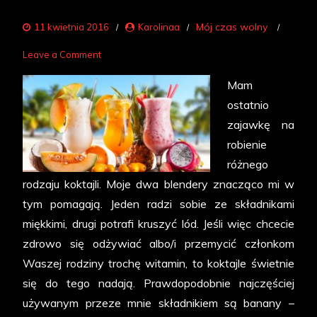
Mój czas wolny
11 kwietnia 2016
Karolinaa
on
Leave a Comment
Koktajlowe
Mam
szaleństwo
ostatnio
zajawkę na
robienie
różnego
rodzaju koktajli. Moje dwa blendery znacząco mi w
tym pomagają. Jeden radzi sobie ze składnikami
miękkimi, drugi potrafi kruszyć lód. Jeśli więc chcecie
zdrowo się odżywiać albo/i przemycić członkom
Waszej rodziny trochę witamin, to koktajle świetnie
się do tego nadają. Prawdopodobnie najczęściej
używanym przeze mnie składnikiem są banany –