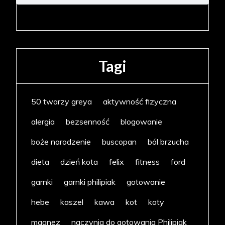
Tagi
50 twarzy greya
aktywność fizyczna
alergia
bezsenność
blogowanie
boże narodzenie
buscopan
ból brzucha
dieta
dzień kota
felix
fitness
ford
garnki
garnki philipiak
gotowanie
hebe
kaszel
kawa
kot
koty
magnez
naczynia do gotowania Philipiak