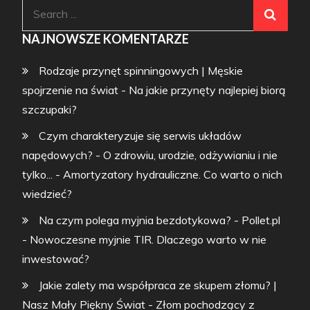
Search
for:
NAJNOWSZE KOMENTARZE
Rodzaje przynęt spinningowych | Męskie
spojrzenie na świat
-
Na jakie przynęty najlepiej biorą
szczupaki?
Czym charakteryzuje się serwis układów
napędowych? - O zdrowiu, urodzie, odżywianiu i nie
tylko...
-
Amortyzatory hydrauliczne. Co warto o nich
wiedzieć?
Na czym polega myjnia bezdotykowa? - Pollet.pl
-
Nowoczesne myjnie TIR. Dlaczego warto w nie
inwestować?
Jakie zalety ma współpraca ze skupem złomu? |
Nasz Mały Piękny Świat
-
Złom pochodzący z