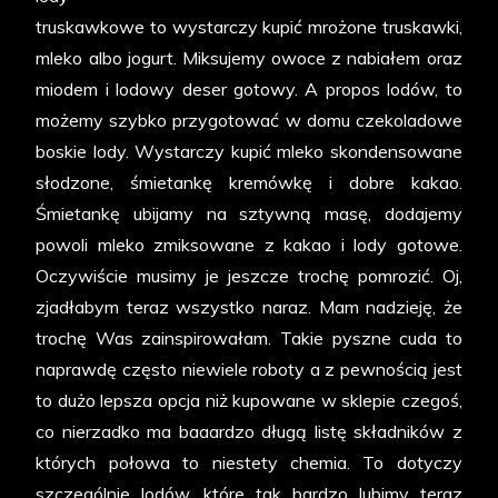
truskawkowe to wystarczy kupić mrożone truskawki,
mleko albo jogurt. Miksujemy owoce z nabiałem oraz
miodem i lodowy deser gotowy. A propos lodów, to
możemy szybko przygotować w domu czekoladowe
boskie lody. Wystarczy kupić mleko skondensowane
słodzone, śmietankę kremówkę i dobre kakao.
Śmietankę ubijamy na sztywną masę, dodajemy
powoli mleko zmiksowane z kakao i lody gotowe.
Oczywiście musimy je jeszcze trochę pomrozić. Oj,
zjadłabym teraz wszystko naraz. Mam nadzieję, że
trochę Was zainspirowałam. Takie pyszne cuda to
naprawdę często niewiele roboty a z pewnością jest
to dużo lepsza opcja niż kupowane w sklepie czegoś,
co nierzadko ma baaardzo długą listę składników z
których połowa to niestety chemia. To dotyczy
szczególnie lodów, które tak bardzo lubimy teraz