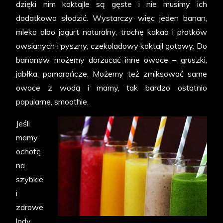
dzięki nim koktajle są gęste i nie musimy ich
dodatkowo słodzić. Wystarczy więc jeden banan,
mleko albo jogurt naturalny, trochę kakao i płatków
owsianych i pyszny, czekoladowy koktajl gotowy. Do
bananów możemy dorzucać inne owoce – gruszki,
jabłka, pomarańcze. Możemy też zmiksować same
owoce z wodą i mamy, tak bardzo ostatnio
popularne, smoothie.
Jeśli
mamy
ochotę
na
szybkie
i
zdrowe
lody