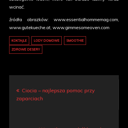
wcinać.
źródła obrazków: www.essentialhommemag.com,
www.gutekueche.at, www.gimmesomeoven.com
KOKTAJLE
LODY DOMOWE
SMOOTHIE
ZDROWE DESERY
Nawigacja
Ciocia – najlepsza pomoc przy
wpisu
zaparciach