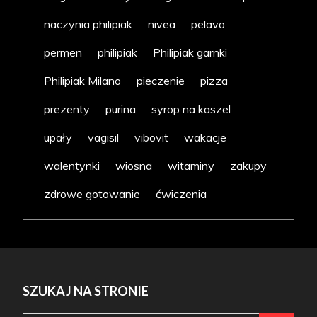
naczynia philipiak
nivea
pelavo
permen
philipiak
Philipiak garnki
Philipiak Milano
pieczenie
pizza
prezenty
purina
syrop na kaszel
upały
vagisil
vibovit
wakacje
walentynki
wiosna
witaminy
zakupy
zdrowe gotowanie
ćwiczenia
SZUKAJ NA STRONIE