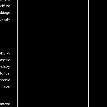
cić za
pkiego
y siły
zeby w
będzie
należy
łońce,
rednio
dobrze
 można