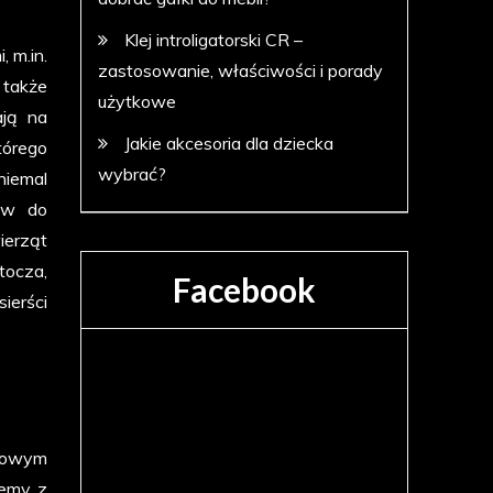
Klej introligatorski CR –
 m.in.
zastosowanie, właściwości i porady
 także
użytkowe
ają na
Jakie akcesoria dla dziecka
tórego
wybrać?
niemal
ków do
ierząt
tocza,
Facebook
ierści
nowym
iemy z