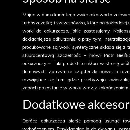
Mając w domu kudłatego zwierzaka warto zainwes
turboszczotką i szczelinówką, które najdokładnie
worki do odkurzacza, jakie zastosujemy. Najle
dokładniejsze odkurzanie, a przy tym neutralizację
produkowane są worki syntetyczne składa się z t
stuprocentową szczelność – mówi Piotr Bieńk
odkurzaczy – Taki produkt to ukłon w stronę osób 
domowych. Zatrzymuje cząsteczki nawet o rozmiarz
rozwijające się tam, gdzie przebywają zwierzaki, 
zapach pozostanie w worku wraz z zakończeniem o
Dodatkowe akcesor
Oprócz odkurzacza sierść pomogą usunąć rów
wykończeniem. Przykładając je do dywanu i przes