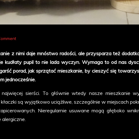
on
 Comment
Jak
zkanie z nimi daje mnóstwo radości, ale przysparza też dodat
sprzątać
 kudłaty pupil to nie lada wyczyn. Wymaga to od nas dyscy
mieszkanie,
garść porad, jak sprzątać mieszkanie, by cieszyć się towarz
w
m jednocześnie.
którym
mieszka
ią najwięcej sierści. To głównie wtedy nasze mieszkanie 
kot
łaczki są wyjątkowo uciążliwe, szczególnie w miejscach pok
lub
 tapicerowanych. Nieregularnie usuwane mogą głęboko wni
pies?
 alergiczne.