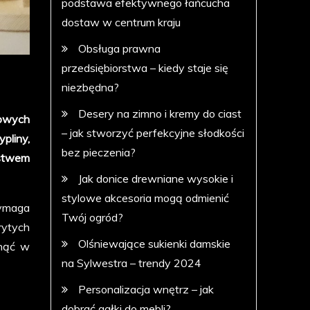
podstawa efektywnego łańcucha
dostaw w centrum kraju
Obsługa prawna
przedsiębiorstwa – kiedy staje się
niezbędna?
Desery na zimno i kremy do ciast
kowych
– jak stworzyć perfekcyjne słodkości
pliny,
bez pieczenia?
ystwem
Jak donice drewniane wysokie i
stylowe akcesoria mogą odmienić
wymaga
Twój ogród?
rytych
Olśniewające sukienki damskie
knąć w
na Sylwestra – trendy 2024
Personalizacja wnętrz – jak
dobrać gałki do mebli?