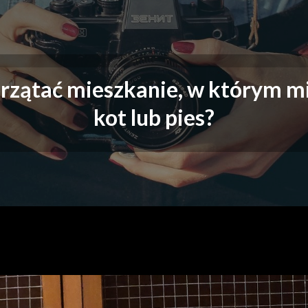
Moje absolutne must h
Moje must have
przątać mieszkanie, w którym m
kot lub pies?