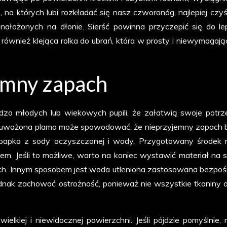
 na których lubi rozkładać się nasz czworonóg, najlepiej czyś
łożonych na dłonie. Sierść powinna przyczepić się do le
ównież klejąca rolka do ubrań, która w prosty i niewymagając
emny zapach
dzo młodych lub wiekowych pupili, że załatwią swoje potr
zauważona plama może spowodować, że nieprzyjemny zapach 
 papka z sody oczyszczonej i wody. Przygotowany środek 
. Jeśli to możliwe, warto na koniec wystawić materiał na s
ach. Innym sposobem jest woda utleniona zastosowana bezpoś
dnak zachować ostrożność, ponieważ nie wszystkie tkaniny 
ielkiej i niewidocznej powierzchni. Jeśli pójdzie pomyślnie,