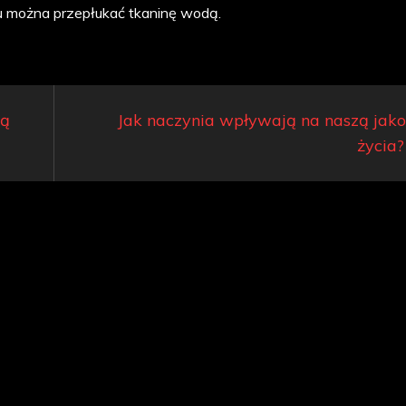
u można przepłukać tkaninę wodą.
ią
Jak naczynia wpływają na naszą jak
życia?