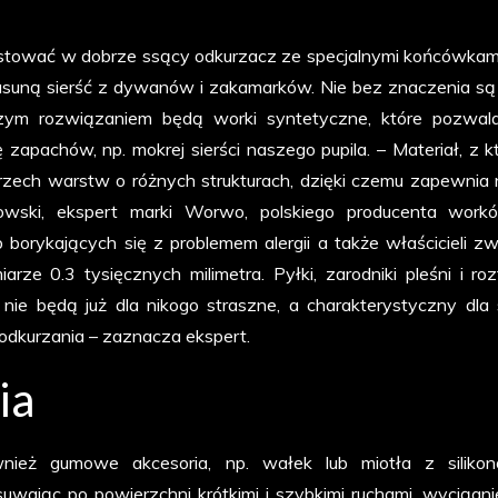
tować w dobrze ssący odkurzacz ze specjalnymi końcówkami,
j usuną sierść z dywanów i zakamarków. Nie bez znaczenia są
pszym rozwiązaniem będą worki syntetyczne, które pozwal
 zapachów, np. mokrej sierści naszego pupila. – Materiał, z k
rzech warstw o różnych strukturach, dzięki czemu zapewnia 
owski, ekspert marki Worwo, polskiego producenta wor
borykających się z problemem alergii a także właścicieli zw
e 0.3 tysięcznych milimetra. Pyłki, zarodniki pleśni i roz
nie będą już dla nikogo straszne, a charakterystyczny dla s
dkurzania – zaznacza ekspert.
ia
nież gumowe akcesoria, np. wałek lub miotła z siliko
uwając po powierzchni krótkimi i szybkimi ruchami, wyciągn