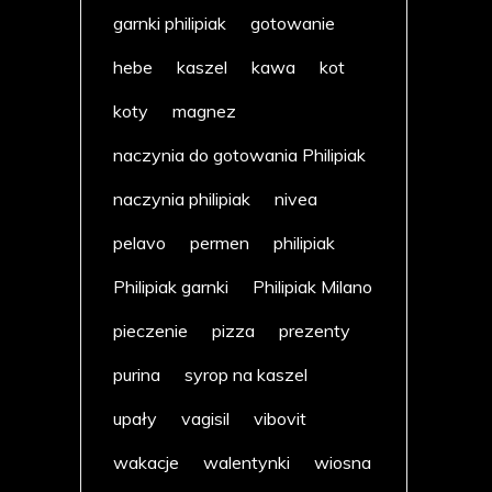
garnki philipiak
gotowanie
hebe
kaszel
kawa
kot
koty
magnez
naczynia do gotowania Philipiak
naczynia philipiak
nivea
pelavo
permen
philipiak
Philipiak garnki
Philipiak Milano
pieczenie
pizza
prezenty
purina
syrop na kaszel
upały
vagisil
vibovit
wakacje
walentynki
wiosna