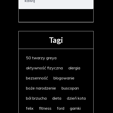
kawą
Tagi
50 twarzy greya
aktywność fizyczna
alergia
bezsenność
blogowanie
boże narodzenie
buscopan
ból brzucha
dieta
dzień kota
felix
fitness
ford
garnki