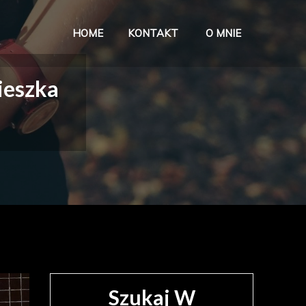
HOME
KONTAKT
O MNIE
ave w życiu
ieszka
Szukaj W