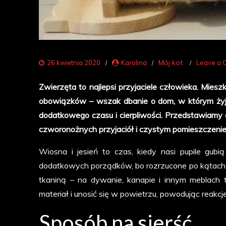
Mój kot
26 kwietnia 2020
Karolina
Leave a
Zwierzęta to najlepsi przyjaciele człowieka. Mies
obowiązków – wszak dbanie o dom, w którym żyje
dodatkowego czasu i cierpliwości. Przedstawiamy 
czworonożnych przyjaciół i czystym pomieszczenie
Wiosna i jesień to czas, kiedy nasi pupile gub
dodatkowych porządków, bo rozrzucone po kątach k
tkaniną – na dywanie, kanapie i innym meblach
materiał i unosić się w powietrzu, powodując reakcje
Sposób na sierść