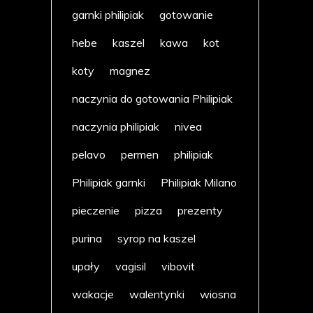
garnki philipiak
gotowanie
hebe
kaszel
kawa
kot
koty
magnez
naczynia do gotowania Philipiak
naczynia philipiak
nivea
pelavo
permen
philipiak
Philipiak garnki
Philipiak Milano
pieczenie
pizza
prezenty
purina
syrop na kaszel
upały
vagisil
vibovit
wakacje
walentynki
wiosna