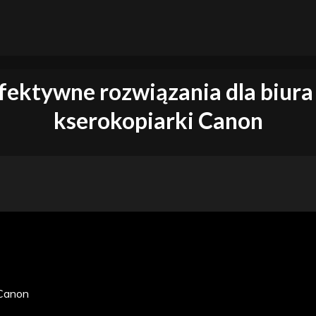
absolutne must have w 
e
fektywne rozwiązania dla biura
kserokopiarki Canon