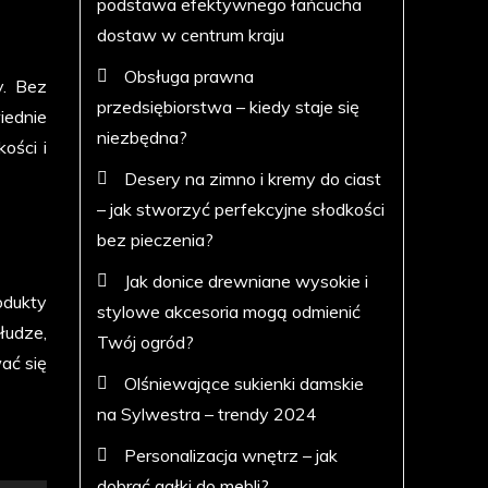
podstawa efektywnego łańcucha
dostaw w centrum kraju
Obsługa prawna
y. Bez
przedsiębiorstwa – kiedy staje się
iednie
niezbędna?
ości i
Desery na zimno i kremy do ciast
– jak stworzyć perfekcyjne słodkości
bez pieczenia?
Jak donice drewniane wysokie i
odukty
stylowe akcesoria mogą odmienić
łudze,
Twój ogród?
ać się
Olśniewające sukienki damskie
na Sylwestra – trendy 2024
Personalizacja wnętrz – jak
dobrać gałki do mebli?