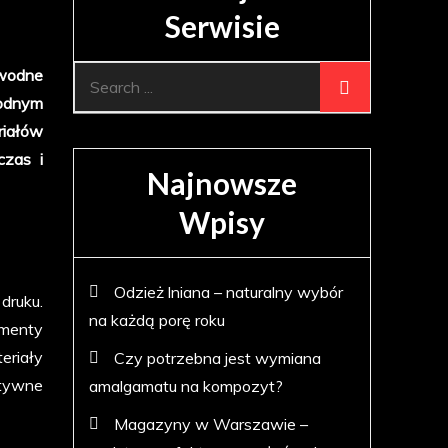
Serwisie
awodne
Search
rodnym
for:
riałów
czas i
Najnowsze
Wpisy
Odzież lniana – naturalny wybór
druku.
na każdą porę roku
umenty
eriały
Czy potrzebna jest wymiana
ytywne
amalgamatu na kompozyt?
Magazyny w Warszawie –