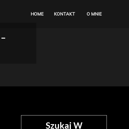
HOME
KONTAKT
O MNIE
życiu
 –
Szukaj W