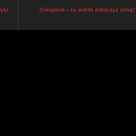
łyki
Zakopane – co warto zobaczyć zimą?