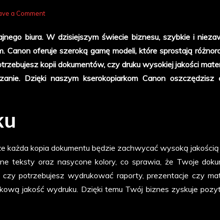
on
ave a Comment
Efektywne
nego biura. W dzisiejszym świecie biznesu, szybkie i niez
rozwiązania
. Canon oferuje szeroką gamę modeli, które sprostają różno
dla
otrzebujesz kopii dokumentów, czy druku wysokiej jakości mate
biura
anie. Dzięki naszym kserokopiarkom Canon oszczędzisz 
–
kserokopiarki
Canon
ku
że każda kopia dokumentu będzie zachwycać wysoką jakością 
lne teksty oraz nasycone kolory, co sprawia, że Twoje dok
o, czy potrzebujesz wydrukować raporty, prezentacje czy mat
ową jakość wydruku. Dzięki temu Twój biznes zyskuje poz