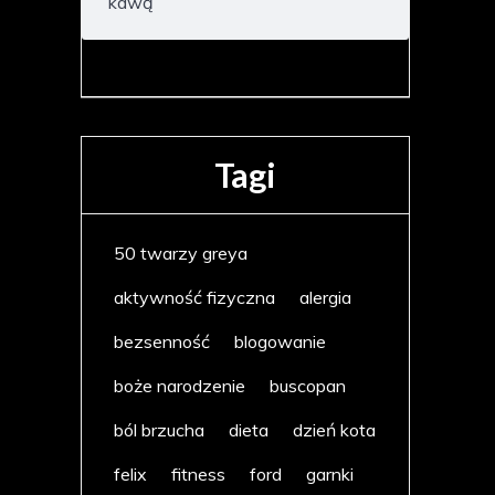
kawą
Tagi
50 twarzy greya
aktywność fizyczna
alergia
bezsenność
blogowanie
boże narodzenie
buscopan
ból brzucha
dieta
dzień kota
felix
fitness
ford
garnki