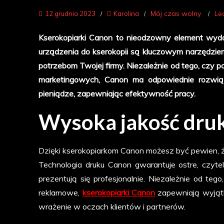
Mój czas wolny
12 grudnia 2023
Karolina
Le
Kserokopiarki Canon to nieodzowny element wydaj
urządzenia do kserokopii są kluczowym narzędziem
potrzebom Twojej firmy. Niezależnie od tego, czy p
marketingowych, Canon ma odpowiednie rozwiąz
pieniądze, zapewniając efektywność pracy.
Wysoka jakość dru
Dzięki kserokopiarkom Canon możesz być pewien, 
Technologia druku Canon gwarantuje ostre, czyte
prezentują się profesjonalnie. Niezależnie od teg
reklamowe,
kserokopiarki Canon
zapewniają wyjątk
wrażenie w oczach klientów i partnerów.