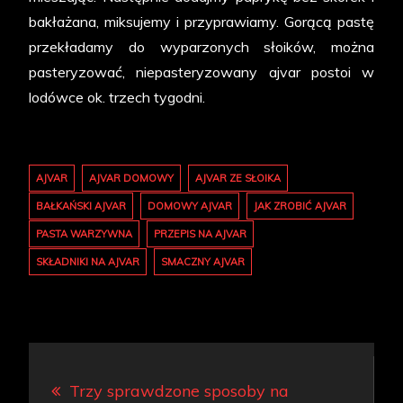
bakłażana, miksujemy i przyprawiamy. Gorącą pastę
przekładamy do wyparzonych słoików, można
pasteryzować, niepasteryzowany ajvar postoi w
lodówce ok. trzech tygodni.
AJVAR
AJVAR DOMOWY
AJVAR ZE SŁOIKA
BAŁKAŃSKI AJVAR
DOMOWY AJVAR
JAK ZROBIĆ AJVAR
PASTA WARZYWNA
PRZEPIS NA AJVAR
SKŁADNIKI NA AJVAR
SMACZNY AJVAR
Nawigacja
Trzy sprawdzone sposoby na