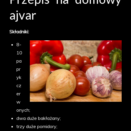
ajvar
Składniki:
8-
10
pa
pr
yk
cz
er
w
onych;
dwa duże bakłażany;
trzy duże pomidory;