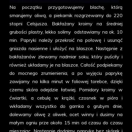
Na początku przygotowujemy blachę, którą
smarujemy oliwą, a piekarnik rozgrzewamy do 220
stopni Celsjusza. Bakłażany kroimy na średniej
grubości plastry, lekko solimy odstawiamy na ok. 10
min. Papryki należy przekroić na połowę i usunąć
gniazda nasienne i ułożyć na blaszce. Następnie z
bakłażanów zlewamy nadmiar soku, który puściły i
również układamy je na blaszce. Całość podpiekamy
do mocnego zrumienienia, a po wyjęciu paprykę
zawijamy na kilka minut w foliowej torebce, dzięki
czemu skóra odejdzie łatwiej. Pomidory kroimy w
ćwiartki, a cebulę w krążki, czosnek w pióra i
wkładamy wszystko do garnka o grubym dnie,
dolewamy oliwę z oliwek, ocet winny i dusimy na
małym ogniu prze około 15 min od czasu do czasu
mieszając. Następnie dodajmy paprykę bez skórek i