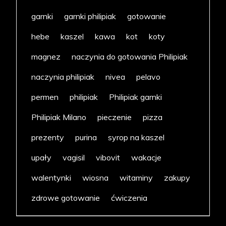
garnki
garnki philipiak
gotowanie
hebe
kaszel
kawa
kot
koty
magnez
naczynia do gotowania Philipiak
naczynia philipiak
nivea
pelavo
permen
philipiak
Philipiak garnki
Philipiak Milano
pieczenie
pizza
prezenty
purina
syrop na kaszel
upały
vagisil
vibovit
wakacje
walentynki
wiosna
witaminy
zakupy
zdrowe gotowanie
ćwiczenia