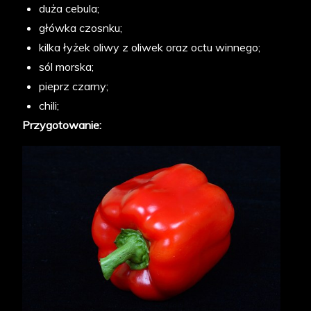
duża cebula;
główka czosnku;
kilka łyżek oliwy z oliwek oraz octu winnego;
sól morska;
pieprz czarny;
chili;
Przygotowanie: