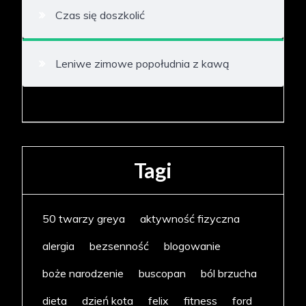
Czas się doszkolić
Leniwe zimowe popołudnia z kawą
Tagi
50 twarzy greya
aktywność fizyczna
alergia
bezsenność
blogowanie
boże narodzenie
buscopan
ból brzucha
dieta
dzień kota
felix
fitness
ford