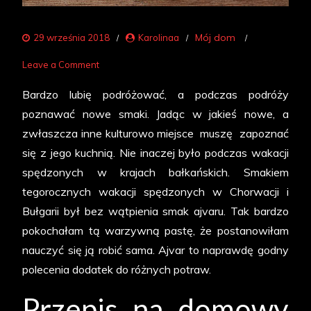
Mój dom
29 września 2018
Karolinaa
on
Leave a Comment
Domowy
Bardzo lubię podróżować, a podczas podróży
ajvvar
poznawać nowe smaki. Jadąc w jakieś nowe, a
–
zwłaszcza inne kulturowo miejsce muszę zapoznać
wspomnienie
się z jego kuchnią. Nie inaczej było podczas wakacji
bałkańskich
spędzonych w krajach bałkańskich. Smakiem
wakacji
tegorocznych wakacji spędzonych w Chorwacji i
Bułgarii był bez wątpienia smak ajvaru. Tak bardzo
pokochałam tą warzywną pastę, że postanowiłam
nauczyć się ją robić sama. Ajvar to naprawdę godny
polecenia dodatek do różnych potraw.
Przepis na domowy