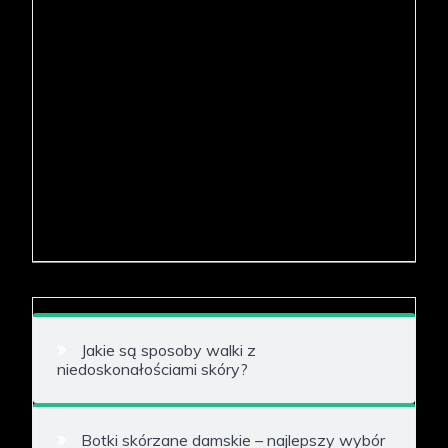
Jakie są sposoby walki z
niedoskonałościami skóry?
Botki skórzane damskie – najlepszy wybór