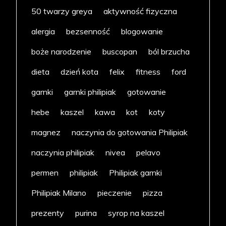
50 twarzy greya
aktywność fizyczna
alergia
bezsenność
blogowanie
boże narodzenie
buscopan
ból brzucha
dieta
dzień kota
felix
fitness
ford
garnki
garnki philipiak
gotowanie
hebe
kaszel
kawa
kot
koty
magnez
naczynia do gotowania Philipiak
naczynia philipiak
nivea
pelavo
permen
philipiak
Philipiak garnki
Philipiak Milano
pieczenie
pizza
prezenty
purina
syrop na kaszel