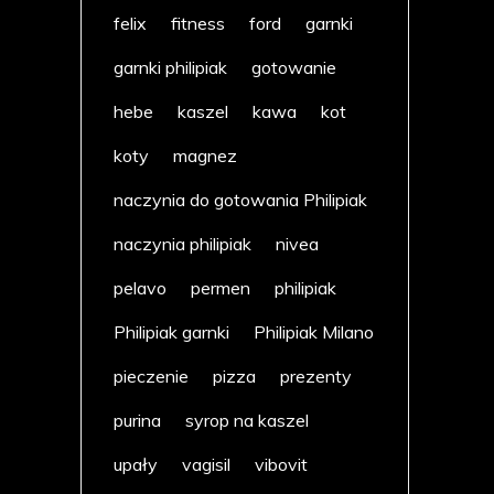
felix
fitness
ford
garnki
garnki philipiak
gotowanie
hebe
kaszel
kawa
kot
koty
magnez
naczynia do gotowania Philipiak
naczynia philipiak
nivea
pelavo
permen
philipiak
Philipiak garnki
Philipiak Milano
pieczenie
pizza
prezenty
purina
syrop na kaszel
upały
vagisil
vibovit