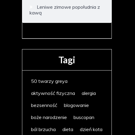
Leniwe zimowe popołudnia z
kawą
Tagi
50 twarzy greya
aktywność fizyczna
alergia
bezsenność
blogowanie
boże narodzenie
buscopan
ból brzucha
dieta
dzień kota