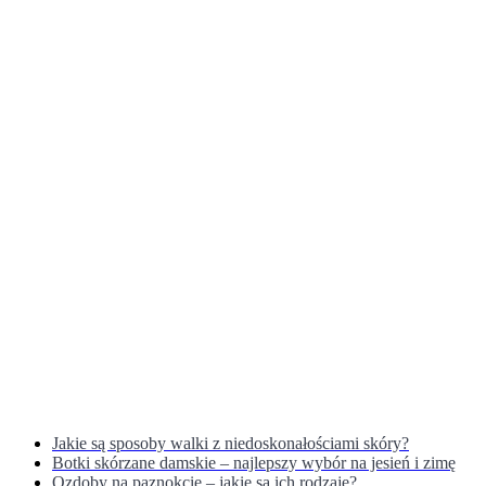
Jakie są sposoby walki z niedoskonałościami skóry?
Botki skórzane damskie – najlepszy wybór na jesień i zimę
Ozdoby na paznokcie – jakie są ich rodzaje?