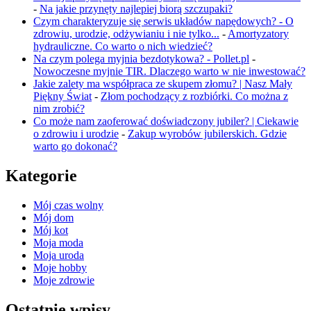
-
Na jakie przynęty najlepiej biorą szczupaki?
Czym charakteryzuje się serwis układów napędowych? - O
zdrowiu, urodzie, odżywianiu i nie tylko...
-
Amortyzatory
hydrauliczne. Co warto o nich wiedzieć?
Na czym polega myjnia bezdotykowa? - Pollet.pl
-
Nowoczesne myjnie TIR. Dlaczego warto w nie inwestować?
Jakie zalety ma współpraca ze skupem złomu? | Nasz Mały
Piękny Świat
-
Złom pochodzący z rozbiórki. Co można z
nim zrobić?
Co może nam zaoferować doświadczony jubiler? | Ciekawie
o zdrowiu i urodzie
-
Zakup wyrobów jubilerskich. Gdzie
warto go dokonać?
Kategorie
Mój czas wolny
Mój dom
Mój kot
Moja moda
Moja uroda
Moje hobby
Moje zdrowie
Ostatnie wpisy