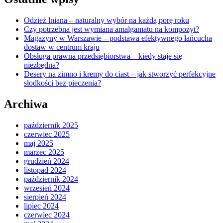
Odzież lniana – naturalny wybór na każdą porę roku
Czy potrzebna jest wymiana amalgamatu na kompozyt?
Magazyny w Warszawie – podstawa efektywnego łańcucha
dostaw w centrum kraju
Obsługa prawna przedsiębiorstwa – kiedy staje się
niezbędna?
Desery na zimno i kremy do ciast – jak stworzyć perfekcyjne
słodkości bez pieczenia?
Archiwa
październik 2025
czerwiec 2025
maj 2025
marzec 2025
grudzień 2024
listopad 2024
październik 2024
wrzesień 2024
sierpień 2024
lipiec 2024
czerwiec 2024