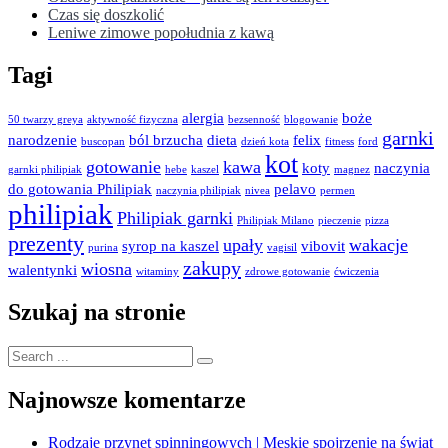
Czas się doszkolić
Leniwe zimowe popołudnia z kawą
Tagi
alergia
boże
50 twarzy greya
aktywność fizyczna
bezsenność
blogowanie
garnki
narodzenie
ból brzucha
dieta
felix
buscopan
dzień kota
fitness
ford
kot
gotowanie
kawa
koty
naczynia
garnki philipiak
hebe
kaszel
magnez
do gotowania Philipiak
pelavo
naczynia philipiak
nivea
permen
philipiak
Philipiak garnki
Philipiak Milano
pieczenie
pizza
prezenty
upały
wakacje
syrop na kaszel
vibovit
purina
vagisil
zakupy
wiosna
walentynki
witaminy
zdrowe gotowanie
ćwiczenia
Szukaj na stronie
Search
for:
Najnowsze komentarze
Rodzaje przynęt spinningowych | Męskie spojrzenie na świat