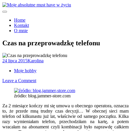
Skip
to
Moje must have
content
Moje absolutne must have w
Home
Kontakt
życiu
O mnie
Czas na przeprowadzkę telefonu
24 lipca 2015
Karolina
Moje hobby
on
Leave a Comment
Czas
na
źródło: blog.jammer-store.com
przeprowadzkę
telefonu
Za 2 miesiące kończy mi się umowa u obecnego operatora, oznacza
to, że przede mną trudny czas decyzji… W obecnej sieci mam
telefon od kilkunastu już lat, właściwie od samego początku. Kilka
razy wymieniałam telefon, przechodziłam na kartę, a potem
wracałam na abonament czyli kombinacji było naprawdę całkiem