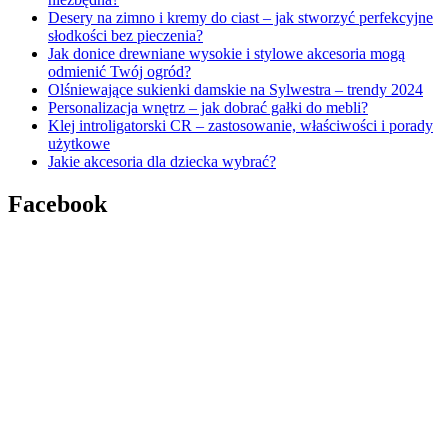
Desery na zimno i kremy do ciast – jak stworzyć perfekcyjne
słodkości bez pieczenia?
Jak donice drewniane wysokie i stylowe akcesoria mogą
odmienić Twój ogród?
Olśniewające sukienki damskie na Sylwestra – trendy 2024
Personalizacja wnętrz – jak dobrać gałki do mebli?
Klej introligatorski CR – zastosowanie, właściwości i porady
użytkowe
Jakie akcesoria dla dziecka wybrać?
Facebook