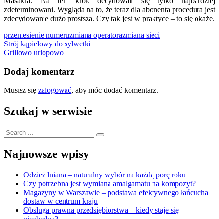
Masakra. Na ten krok decydowali się tylko najbardziej
zdeterminowani. Wygląda na to, że teraz dla abonenta procedura jest
zdecydowanie dużo prostsza. Czy tak jest w praktyce – to się okaże.
przeniesienie numeru
zmiana operatora
zmiana sieci
Nawigacja
Strój kąpielowy do sylwetki
Grillowo urlopowo
wpisu
Dodaj komentarz
Musisz się
zalogować
, aby móc dodać komentarz.
Szukaj w serwisie
Search
for:
Najnowsze wpisy
Odzież lniana – naturalny wybór na każdą porę roku
Czy potrzebna jest wymiana amalgamatu na kompozyt?
Magazyny w Warszawie – podstawa efektywnego łańcucha
dostaw w centrum kraju
Obsługa prawna przedsiębiorstwa – kiedy staje się
niezbędna?