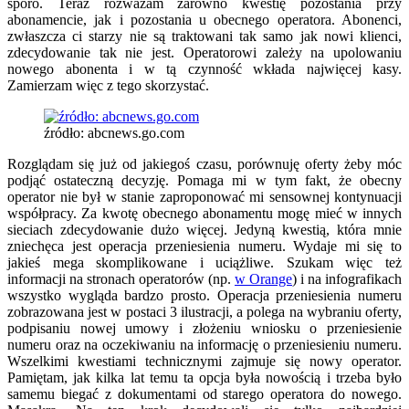
sporo. Teraz rozważam zarówno kwestię pozostania przy
abonamencie, jak i pozostania u obecnego operatora. Abonenci,
zwłaszcza ci starzy nie są traktowani tak samo jak nowi klienci,
zdecydowanie tak nie jest. Operatorowi zależy na upolowaniu
nowego abonenta i w tą czynność wkłada najwięcej kasy.
Zamierzam więc z tego skorzystać.
źródło: abcnews.go.com
Rozglądam się już od jakiegoś czasu, porównuję oferty żeby móc
podjąć ostateczną decyzję. Pomaga mi w tym fakt, że obecny
operator nie był w stanie zaproponować mi sensownej kontynuacji
współpracy. Za kwotę obecnego abonamentu mogę mieć w innych
sieciach zdecydowanie dużo więcej. Jedyną kwestią, która mnie
zniechęca jest operacja przeniesienia numeru. Wydaje mi się to
jakieś mega skomplikowane i uciążliwe. Szukam więc też
informacji na stronach operatorów (np.
w Orange
) i na infografikach
wszystko wygląda bardzo prosto. Operacja przeniesienia numeru
zobrazowana jest w postaci 3 ilustracji, a polega na wybraniu oferty,
podpisaniu nowej umowy i złożeniu wniosku o przeniesienie
numeru oraz na oczekiwaniu na informację o przeniesieniu numeru.
Wszelkimi kwestiami technicznymi zajmuje się nowy operator.
Pamiętam, jak kilka lat temu ta opcja była nowością i trzeba było
samemu biegać z dokumentami od starego operatora do nowego.