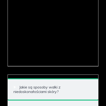
Jakie są sposoby walki z
niedoskonałościami skóry?