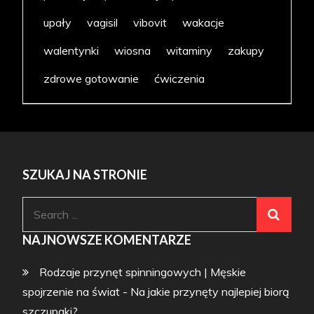
upały
vagisil
vibovit
wakacje
walentynki
wiosna
witaminy
zakupy
zdrowe gotowanie
ćwiczenia
SZUKAJ NA STRONIE
Search
for:
NAJNOWSZE KOMENTARZE
Rodzaje przynęt spinningowych | Męskie
spojrzenie na świat
-
Na jakie przynęty najlepiej biorą
szczupaki?