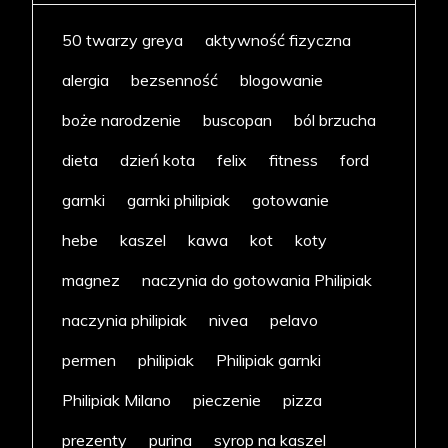
50 twarzy greya
aktywność fizyczna
alergia
bezsenność
blogowanie
boże narodzenie
buscopan
ból brzucha
dieta
dzień kota
felix
fitness
ford
garnki
garnki philipiak
gotowanie
hebe
kaszel
kawa
kot
koty
magnez
naczynia do gotowania Philipiak
naczynia philipiak
nivea
pelavo
permen
philipiak
Philipiak garnki
Philipiak Milano
pieczenie
pizza
prezenty
purina
syrop na kaszel