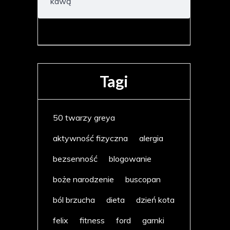
kawą
Tagi
50 twarzy greya
aktywność fizyczna
alergia
bezsenność
blogowanie
boże narodzenie
buscopan
ból brzucha
dieta
dzień kota
felix
fitness
ford
garnki