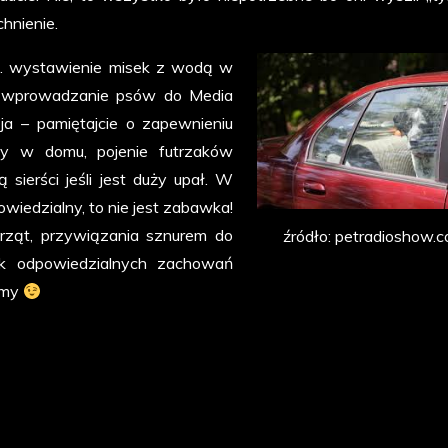
chnienie.
 np. wystawienie misek z wodą w
a wprowadzanie psów do Media
ja – pamiętajcie o zapewnieniu
 w domu, pojenie futrzaków
ierści jeśli jest duży upał. W
owiedzialny, to nie jest zabawka!
rząt, przywiązania sznurem do
źródło: petradioshow.
ak odpowiedzialnych zachowań
ajmy