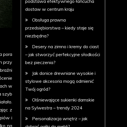
podstawa efektywnego łańcucha
dostaw w centrum kraju
Obsługa prawna
przedsiębiorstwa – kiedy staje się
niezbędna?
Desery na zimno i kremy do ciast
a pora
– jak stworzyć perfekcyjne słodkości
h przy
bez pieczenia?
braźni
Jak donice drewniane wysokie i
ócenie
stylowe akcesoria mogą odmienić
kach w
Twój ogród?
a szyb
Olśniewające sukienki damskie
ałało.
na Sylwestra – trendy 2024
ając z
piów i
Personalizacja wnętrz – jak
lko na
dobrać gałki do mebli?