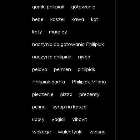
garnki philipiak
gotowanie
hebe
kaszel
kawa
kot
koty
magnez
naczynia do gotowania Philipiak
naczynia philipiak
nivea
pelavo
permen
philipiak
Philipiak garnki
Philipiak Milano
pieczenie
pizza
prezenty
purina
syrop na kaszel
upały
vagisil
vibovit
wakacje
walentynki
wiosna