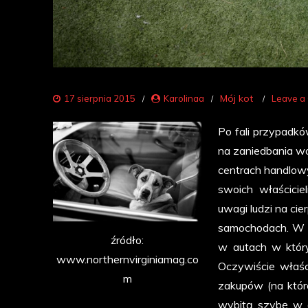
Mój kot
17 sierpnia 2015
Karolinaa
Leave a
Po fali przypadk
na zaniedbania w
centrach handlow
swoich właścici
uwagi ludzi na ci
samochodach. W m
źródło:
w autach w który
www.northernvirginiamag.co
Oczywiście właści
m
zakupów (na które
wybitą szybę w a