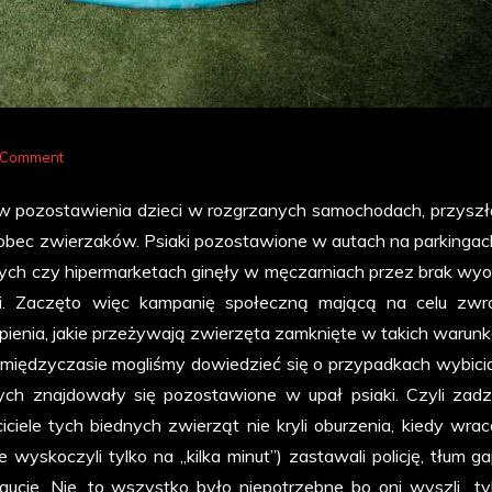
on
 Comment
Zwierzaki
ów pozostawienia dzieci w rozgrzanych samochodach, przyszł
kontra
obec zwierzaków. Psiaki pozostawione w autach na parkingac
upały
ych czy hipermarketach ginęły w męczarniach przez brak wyo
eli. Zaczęto więc kampanię społeczną mającą na celu zwr
erpienia, jakie przeżywają zwierzęta zamknięte w takich warun
iędzyczasie mogliśmy dowiedzieć się o przypadkach wybici
ch znajdowały się pozostawione w upał psiaki. Czyli zadzi
ciele tych biednych zwierząt nie kryli oburzenia, kiedy wrac
 wyskoczyli tylko na „kilka minut”) zastawali policję, tłum ga
ucie. Nie, to wszystko było niepotrzebne bo oni wyszli „ty