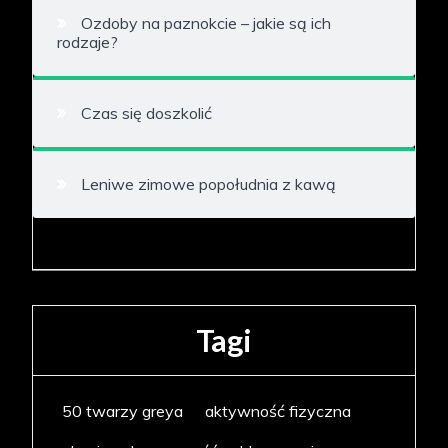
Ozdoby na paznokcie – jakie są ich
rodzaje?
Czas się doszkolić
Leniwe zimowe popołudnia z kawą
Tagi
50 twarzy greya
aktywność fizyczna