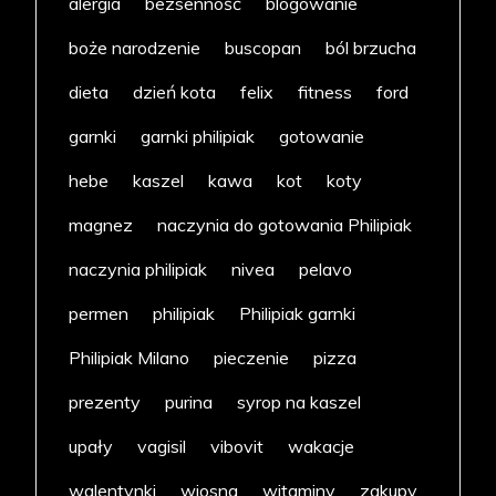
alergia
bezsenność
blogowanie
boże narodzenie
buscopan
ból brzucha
dieta
dzień kota
felix
fitness
ford
garnki
garnki philipiak
gotowanie
hebe
kaszel
kawa
kot
koty
magnez
naczynia do gotowania Philipiak
naczynia philipiak
nivea
pelavo
permen
philipiak
Philipiak garnki
Philipiak Milano
pieczenie
pizza
prezenty
purina
syrop na kaszel
upały
vagisil
vibovit
wakacje
walentynki
wiosna
witaminy
zakupy