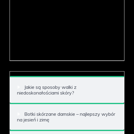
Jakie są sposoby walki z
niedoskonałościami skóry?
Botki skórzane damskie – najlepszy wybór
na jesień i zimę