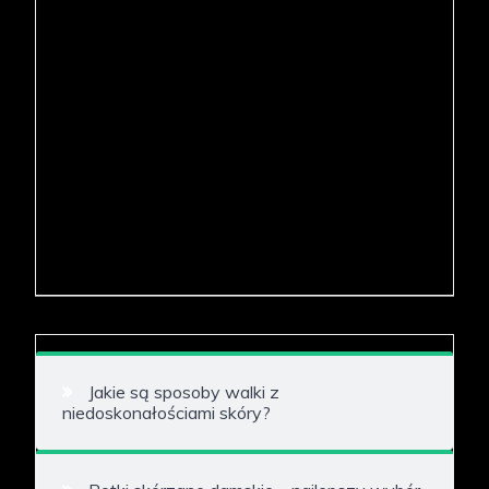
Jakie są sposoby walki z
niedoskonałościami skóry?