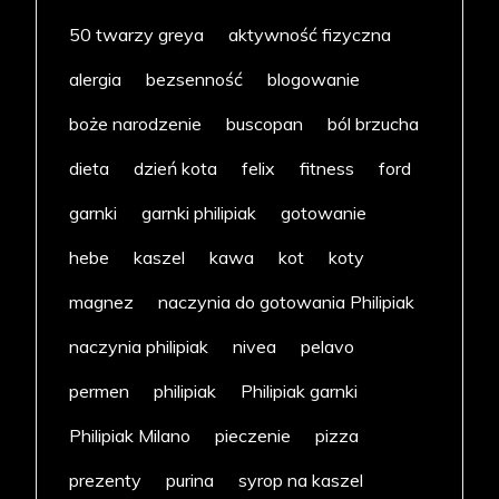
50 twarzy greya
aktywność fizyczna
alergia
bezsenność
blogowanie
boże narodzenie
buscopan
ból brzucha
dieta
dzień kota
felix
fitness
ford
garnki
garnki philipiak
gotowanie
hebe
kaszel
kawa
kot
koty
magnez
naczynia do gotowania Philipiak
naczynia philipiak
nivea
pelavo
permen
philipiak
Philipiak garnki
Philipiak Milano
pieczenie
pizza
prezenty
purina
syrop na kaszel