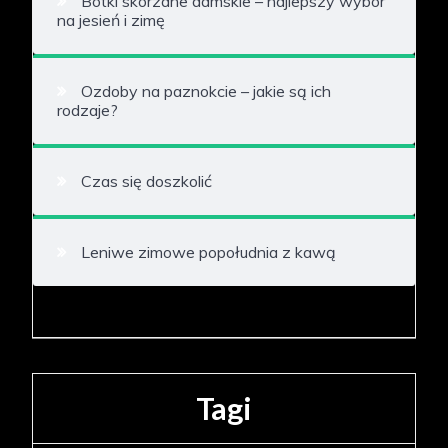
Botki skórzane damskie – najlepszy wybór
na jesień i zimę
Ozdoby na paznokcie – jakie są ich
rodzaje?
Czas się doszkolić
Leniwe zimowe popołudnia z kawą
Tagi