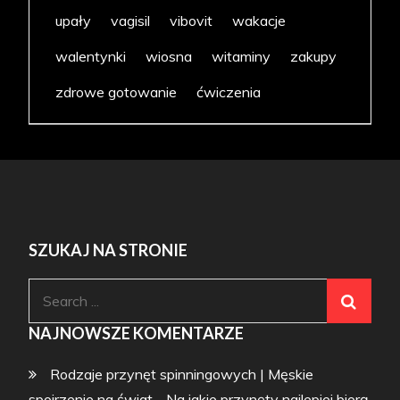
upały
vagisil
vibovit
wakacje
walentynki
wiosna
witaminy
zakupy
zdrowe gotowanie
ćwiczenia
SZUKAJ NA STRONIE
Search
for:
NAJNOWSZE KOMENTARZE
Rodzaje przynęt spinningowych | Męskie
spojrzenie na świat
-
Na jakie przynęty najlepiej biorą