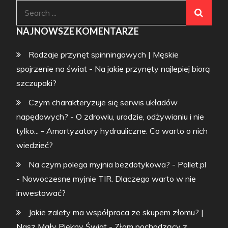
Search
for:
NAJNOWSZE KOMENTARZE
Rodzaje przynęt spinningowych | Męskie
spojrzenie na świat
-
Na jakie przynęty najlepiej biorą
szczupaki?
Czym charakteryzuje się serwis układów
napędowych? - O zdrowiu, urodzie, odżywianiu i nie
tylko...
-
Amortyzatory hydrauliczne. Co warto o nich
wiedzieć?
Na czym polega myjnia bezdotykowa? - Pollet.pl
-
Nowoczesne myjnie TIR. Dlaczego warto w nie
inwestować?
Jakie zalety ma współpraca ze skupem złomu? |
Nasz Mały Piękny Świat
-
Złom pochodzący z