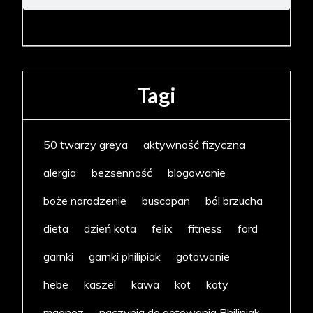
Tagi
50 twarzy greya
aktywność fizyczna
alergia
bezsenność
blogowanie
boże narodzenie
buscopan
ból brzucha
dieta
dzień kota
felix
fitness
ford
garnki
garnki philipiak
gotowanie
hebe
kaszel
kawa
kot
koty
magnez
naczynia do gotowania Philipiak