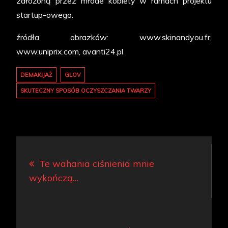
założoną przez młode kobiety w ramach projektu
startup-owego.
źródła obrazków: www.skinandyou.fr,
www.uniprix.com, avanti24.pl
DEMAKIJAŻ
GLOV
SKUTECZNY SPOSÓB OCZYSZCZANIA TWARZY
Nawigacja
Te wahania ciśnienia mnie
wpisu
wykończą…