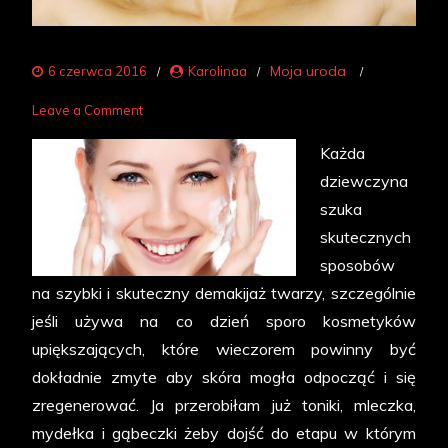
Moja uroda
6 czerwca 2016
Karolinaa
on
Leave a Comment
Sposoby
Każda
na
dziewczyna
szybki
szuka
demakijaż
skutecznych
sposobów
na szybki i skuteczny demakijaż twarzy, szczególnie
jeśli używa na co dzień sporo kosmetyków
upiększających, które wieczorem powinny być
dokładnie zmyte aby skóra mogła odpocząć i się
zregenerować. Ja przerobiłam już toniki, mleczka,
mydełka i gąbeczki żeby dojść do etapu w którym