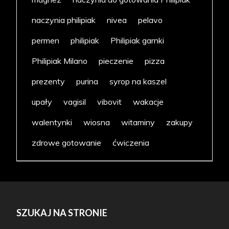
naczynia philipiak
nivea
pelavo
permen
philipiak
Philipiak garnki
Philipiak Milano
pieczenie
pizza
prezenty
purina
syrop na kaszel
upały
vagisil
vibovit
wakacje
walentynki
wiosna
witaminy
zakupy
zdrowe gotowanie
ćwiczenia
SZUKAJ NA STRONIE