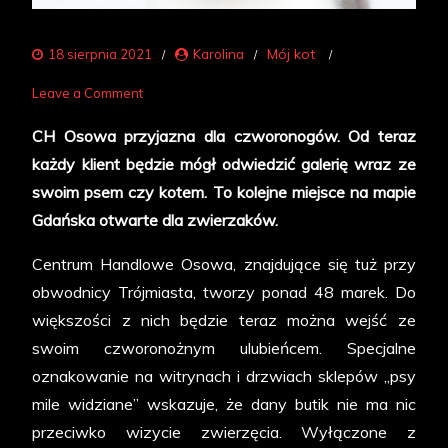
Mój kot
18 sierpnia 2021
Karolina
on
Leave a Comment
Shopping
CH Osowa przyjazna dla czworonogów. Od teraz
na
każdy klient będzie mógł odwiedzić galerię wraz ze
czterech
swoim psem czy kotem. To kolejne miejsce na mapie
łapach
Gdańska otwarte dla zwierzaków.
–
z
Centrum Handlowe Osowa, znajdujące się tuż przy
psem
obwodnicy Trójmiasta, tworzy ponad 48 marek. Do
i
większości z nich będzie teraz można wejść ze
kotem
swoim czworonożnym ulubieńcem. Specjalne
zrobisz
oznakowanie na witrynach i drzwiach sklepów „psy
zakupy
mile widziane” wskazuje, że dany butik nie ma nic
w
przeciwko wizycie zwierzęcia. Wyłączone z