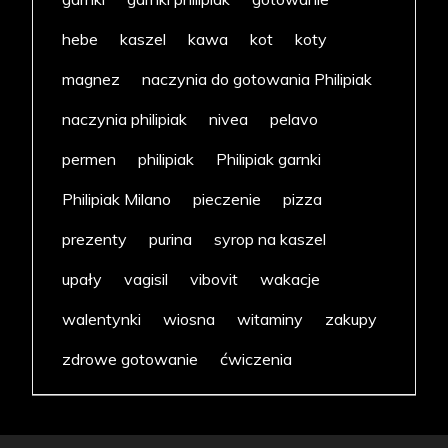
hebe
kaszel
kawa
kot
koty
magnez
naczynia do gotowania Philipiak
naczynia philipiak
nivea
pelavo
permen
philipiak
Philipiak garnki
Philipiak Milano
pieczenie
pizza
prezenty
purina
syrop na kaszel
upały
vagisil
vibovit
wakacje
walentynki
wiosna
witaminy
zakupy
zdrowe gotowanie
ćwiczenia