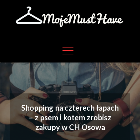
Skip
to
content
Moje absolutne must have w życiu
Moje must have
Shopping na czterech łapach
– z psem i kotem zrobisz
zakupy w CH Osowa