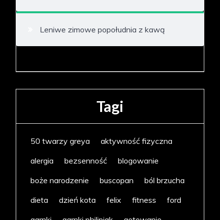
Leniwe zimowe popołudnia z kawą
Tagi
50 twarzy greya
aktywność fizyczna
alergia
bezsenność
blogowanie
boże narodzenie
buscopan
ból brzucha
dieta
dzień kota
felix
fitness
ford
garnki
garnki philipiak
gotowanie