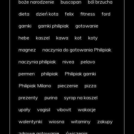
boże narodzenie
buscopan
ból brzucha
dieta
dzień kota
felix
fitness
ford
garnki
garnki philipiak
gotowanie
hebe
kaszel
kawa
kot
koty
magnez
naczynia do gotowania Philipiak
naczynia philipiak
nivea
pelavo
permen
philipiak
Philipiak garnki
Philipiak Milano
pieczenie
pizza
prezenty
purina
syrop na kaszel
upały
vagisil
vibovit
wakacje
walentynki
wiosna
witaminy
zakupy
zdrowe gotowanie
ćwiczenia