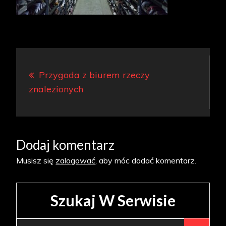
Nawigacja
Przygoda z biurem rzeczy
wpisu
znalezionych
Dodaj komentarz
Musisz się
zalogować
, aby móc dodać komentarz.
Szukaj W Serwisie
Search