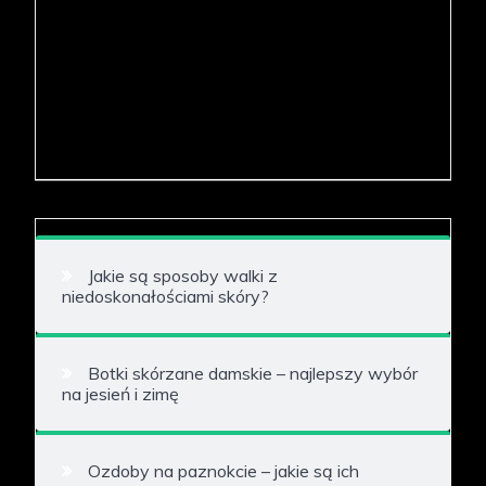
Jakie są sposoby walki z
niedoskonałościami skóry?
Botki skórzane damskie – najlepszy wybór
na jesień i zimę
Ozdoby na paznokcie – jakie są ich