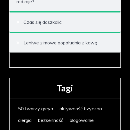
rodzaje?
Czas się doszkolić
Leniwe zimowe popołudnia z kawą
Tagi
50 twarzy greya
aktywność fizyczna
alergia
bezsenność
blogowanie