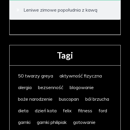
Leniwe zimowe popołudnia z kawą
Tagi
50 twarzy greya
aktywność fizyczna
alergia
bezsenność
blogowanie
boże narodzenie
buscopan
ból brzucha
dieta
dzień kota
felix
fitness
ford
garnki
garnki philipiak
gotowanie