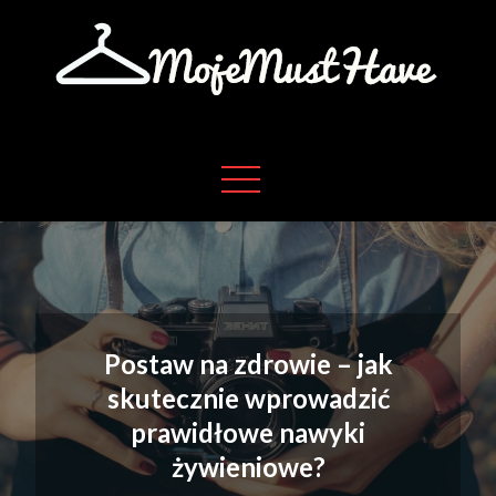
Skip
to
content
Moje absolutne must have w życiu
Moje must have
Postaw na zdrowie – jak
skutecznie wprowadzić
prawidłowe nawyki
żywieniowe?