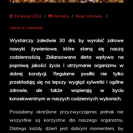
Moje zdrowie
16 lutego 2022
Karolina
on
Leave a Comment
Postaw
Wystarczy zaledwie 30 dni, by wyrobić zdrowe
na
nawyki żywieniowe, które staną się naszą
zdrowie
codziennością. Zbilansowana dieta wpływa na
–
poprawę jakości życia i utrzymanie organizmu w
jak
dobrej kondycji. Regularne posiłki nie tylko
skutecznie
przekładają się na lepszy wygląd sylwetki i ogólne
wprowadzić
zdrowie, ale także wspierają w byciu
prawidłowe
konsekwentnym w naszych codziennych wyborach.
nawyki
żywieniowe?
Posiadamy określone przyzwyczajenia, jednak nie
wszystkie są korzystne dla naszego organizmu.
Dlatego każdy dzień jest dobrym momentem, by