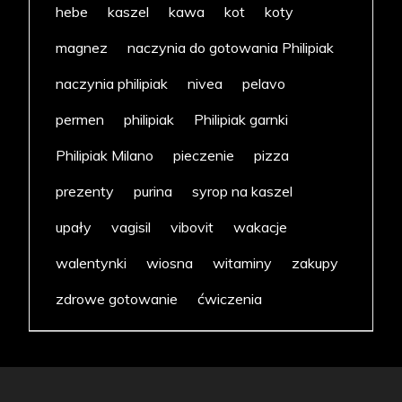
hebe
kaszel
kawa
kot
koty
magnez
naczynia do gotowania Philipiak
naczynia philipiak
nivea
pelavo
permen
philipiak
Philipiak garnki
Philipiak Milano
pieczenie
pizza
prezenty
purina
syrop na kaszel
upały
vagisil
vibovit
wakacje
walentynki
wiosna
witaminy
zakupy
zdrowe gotowanie
ćwiczenia