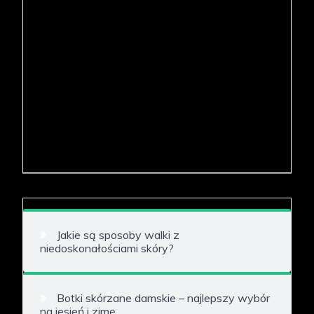
Jakie są sposoby walki z
niedoskonałościami skóry?
Botki skórzane damskie – najlepszy wybór
na jesień i zimę