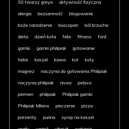
50 twarzy greya
aktywność fizyczna
alergia
bezsenność
blogowanie
boże narodzenie
buscopan
ból brzucha
dieta
dzień kota
felix
fitness
ford
garnki
garnki philipiak
gotowanie
hebe
kaszel
kawa
kot
koty
magnez
naczynia do gotowania Philipiak
naczynia philipiak
nivea
pelavo
permen
philipiak
Philipiak garnki
Philipiak Milano
pieczenie
pizza
prezenty
purina
syrop na kaszel
upały
vagisil
vibovit
wakacje