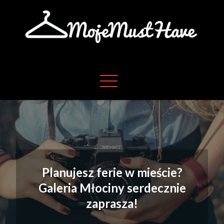
Skip
to
content
Moje absolutne must have w życiu
Moje must have
Planujesz ferie w mieście?
Galeria Młociny serdecznie
zaprasza!