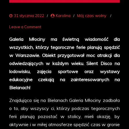
Mój czas wolny
31 stycznia 2022
Karolina
on
Leave a Comment
Planujesz
Galeria Młociny ma świetną wiadomość dla
ferie
wszystkich, którzy tegoroczne ferie planują spędzić
w
w Warszawie. Obiekt przygotował moc atrakcji dla
mieście?
odwiedzających w każdym wieku. Silent Disco na
Galeria
lodowisku, zajęcia sportowe oraz wystawy
Młociny
edukacyjne czekają na zainteresowanych na
serdecznie
Bielanach!
zaprasza!
Znajdująca się na Bielanach Galeria Młociny zadbała
o to, aby wszyscy ci, którzy podczas tegorocznych
ferii planują pozostać w stolicy, mieli okazję, by
aktywnie i w miłej atmosferze spędzić czas w gronie