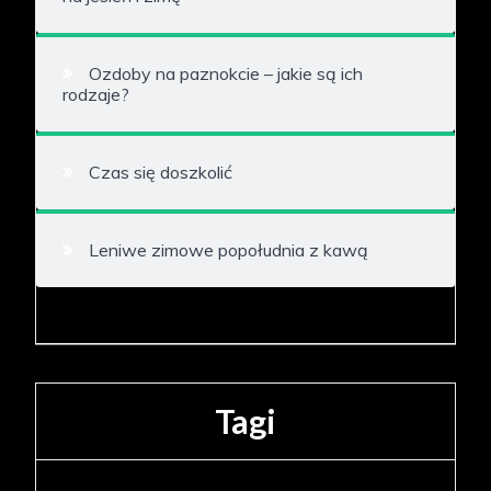
Ozdoby na paznokcie – jakie są ich
rodzaje?
Czas się doszkolić
Leniwe zimowe popołudnia z kawą
Tagi