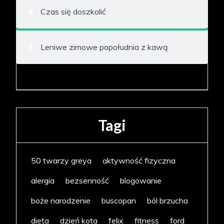
Czas się doszkolić
Leniwe zimowe popołudnia z kawą
Tagi
50 twarzy greya
aktywność fizyczna
alergia
bezsenność
blogowanie
boże narodzenie
buscopan
ból brzucha
dieta
dzień kota
felix
fitness
ford