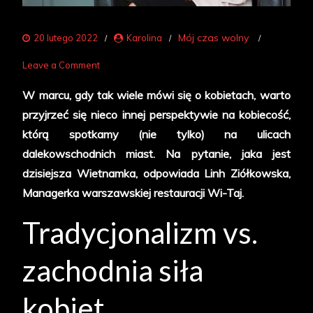
Mój czas wolny
20 lutego 2022
Karolina
on
Leave a Comment
Niewidzialna
W marcu, gdy tak wiele mówi się o kobietach, warto
czy
przyjrzeć się nieco innej perspektywie na kobiecość,
niezależna?
którą spotkamy (nie tylko) na ulicach
Wietnamka
dalekowschodnich miast. Na pytanie, jaka jest
o
dzisiejsza Wietnamka, odpowiada Linh Ziółkowska,
Wietnamkach
Managerka warszawskiej restauracji Wi-Taj.
Tradycjonalizm vs.
zachodnia siła
kobiet