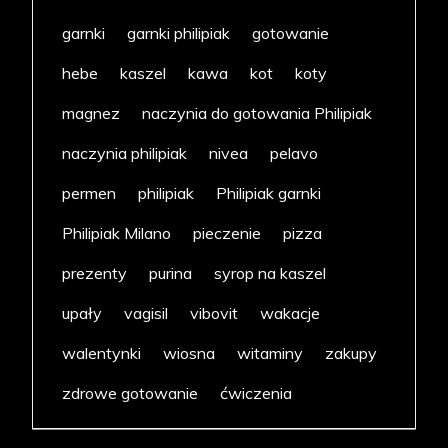
garnki
garnki philipiak
gotowanie
hebe
kaszel
kawa
kot
koty
magnez
naczynia do gotowania Philipiak
naczynia philipiak
nivea
pelavo
permen
philipiak
Philipiak garnki
Philipiak Milano
pieczenie
pizza
prezenty
purina
syrop na kaszel
upały
vagisil
vibovit
wakacje
walentynki
wiosna
witaminy
zakupy
zdrowe gotowanie
ćwiczenia