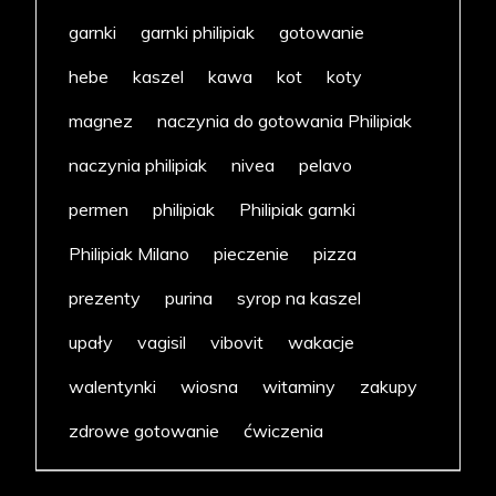
garnki
garnki philipiak
gotowanie
hebe
kaszel
kawa
kot
koty
magnez
naczynia do gotowania Philipiak
naczynia philipiak
nivea
pelavo
permen
philipiak
Philipiak garnki
Philipiak Milano
pieczenie
pizza
prezenty
purina
syrop na kaszel
upały
vagisil
vibovit
wakacje
walentynki
wiosna
witaminy
zakupy
zdrowe gotowanie
ćwiczenia