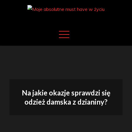
Skip
to
content
Moje absolutne must have w życiu
Moje must have
Na jakie okazje sprawdzi się
odzież damska z dzianiny?