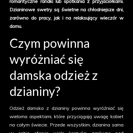
romantyczne randki lub spotkania z przyjaciółkami.
odzież
Dzianinowe swetry są świetne na chłodniejsze dni,
damska
zarówno do pracy, jak i na relaksujący wieczór w
z
domu.
dzianiny?
Czym powinna
wyróżniać się
damska odzież z
dzianiny?
Odzież damska z dzianiny powinna wyróżniać się
wieloma aspektami, które przyciągają uwagę kobiet
na całym świecie. Przede wszystkim, dzianina sama
w sobie oferuje wiele korzyści, zarówno pod