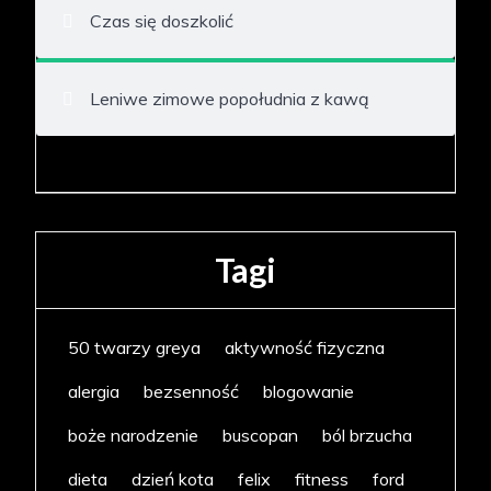
Czas się doszkolić
Leniwe zimowe popołudnia z kawą
Tagi
50 twarzy greya
aktywność fizyczna
alergia
bezsenność
blogowanie
boże narodzenie
buscopan
ból brzucha
dieta
dzień kota
felix
fitness
ford