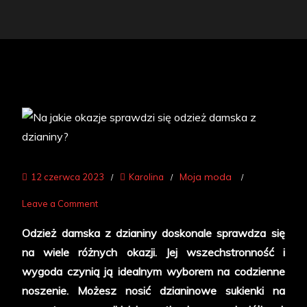
Moja moda
12 czerwca 2023
Karolina
on
Leave a Comment
Na
Odzież damska z dzianiny doskonale sprawdza się
jakie
na wiele różnych okazji. Jej wszechstronność i
okazje
wygoda czynią ją idealnym wyborem na codzienne
sprawdzi
noszenie. Możesz nosić dzianinowe sukienki na
się