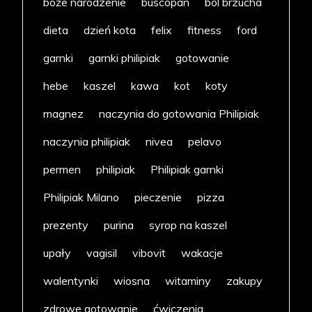
boże narodzenie
buscopan
ból brzucha
dieta
dzień kota
felix
fitness
ford
garnki
garnki philipiak
gotowanie
hebe
kaszel
kawa
kot
koty
magnez
naczynia do gotowania Philipiak
naczynia philipiak
nivea
pelavo
permen
philipiak
Philipiak garnki
Philipiak Milano
pieczenie
pizza
prezenty
purina
syrop na kaszel
upały
vagisil
vibovit
wakacje
walentynki
wiosna
witaminy
zakupy
zdrowe gotowanie
ćwiczenia