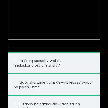
Jakie są sposoby walki z
niedoskonałościami skóry?
Botki skórzane damskie – najlepszy wybór
na jesień i zimę
Ozdoby na paznokcie – jakie są ich