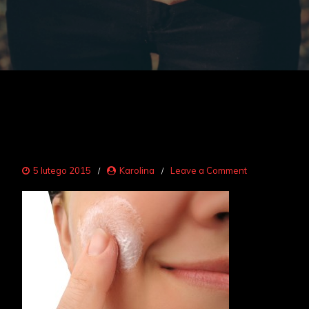
on
5 lutego 2015
Karolina
Leave a Comment
skóra
wrażliwa