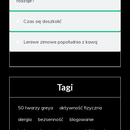
rodzaje?
Czas się doszkolić
Leniwe zimowe popołudnia z kawą
Tagi
50 twarzy greya
aktywność fizyczna
alergia
bezsenność
blogowanie