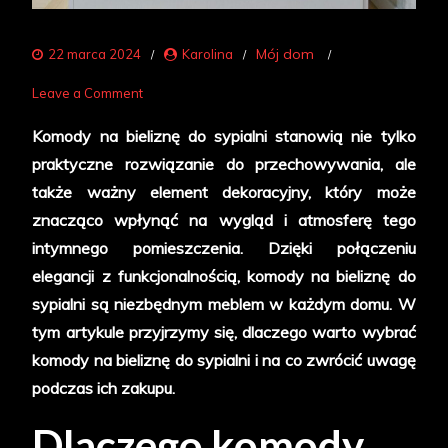
Mój dom
22 marca 2024
Karolina
on
Leave a Comment
Komody
Komody na bieliznę do sypialni stanowią nie tylko
na
praktyczne rozwiązanie do przechowywania, ale
bieliznę
także ważny element dekoracyjny, który może
do
znacząco wpłynąć na wygląd i atmosferę tego
sypialni
intymnego pomieszczenia. Dzięki połączeniu
–
elegancji z funkcjonalnością, komody na bieliznę do
elegancja
sypialni są niezbędnym meblem w każdym domu. W
i
tym artykule przyjrzymy się, dlaczego warto wybrać
funkcjonalność
komody na bieliznę do sypialni i na co zwrócić uwagę
w
podczas ich zakupu.
jednym
Dlaczego komody