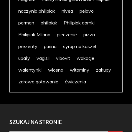
naczynia philipiak
nivea
pelavo
permen
philipiak
Philipiak garnki
Philipiak Milano
pieczenie
pizza
prezenty
purina
syrop na kaszel
upały
vagisil
vibovit
wakacje
walentynki
wiosna
witaminy
zakupy
zdrowe gotowanie
ćwiczenia
SZUKAJ NA STRONIE