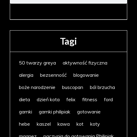
Tagi
50 twarzy greya
aktywność fizyczna
alergia
bezsenność
blogowanie
boże narodzenie
buscopan
ból brzucha
dieta
dzień kota
felix
fitness
ford
garnki
garnki philipiak
gotowanie
hebe
kaszel
kawa
kot
koty
magnez
naczynia do gotowania Philipiak