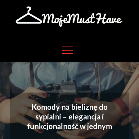
Skip
to
content
Moje absolutne must have w życiu
Moje must have
Komody na bieliznę do
sypialni – elegancja i
funkcjonalność w jednym