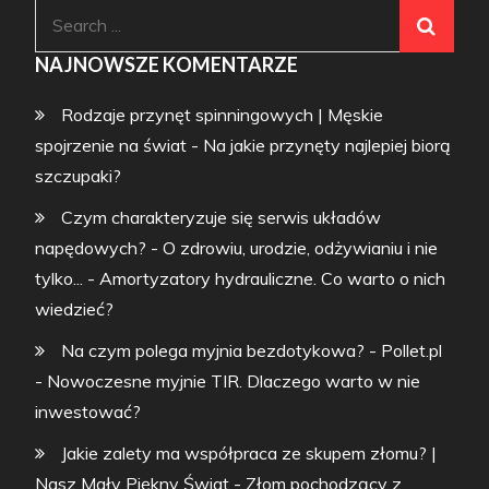
Search
for:
NAJNOWSZE KOMENTARZE
Rodzaje przynęt spinningowych | Męskie
spojrzenie na świat
-
Na jakie przynęty najlepiej biorą
szczupaki?
Czym charakteryzuje się serwis układów
napędowych? - O zdrowiu, urodzie, odżywianiu i nie
tylko...
-
Amortyzatory hydrauliczne. Co warto o nich
wiedzieć?
Na czym polega myjnia bezdotykowa? - Pollet.pl
-
Nowoczesne myjnie TIR. Dlaczego warto w nie
inwestować?
Jakie zalety ma współpraca ze skupem złomu? |
Nasz Mały Piękny Świat
-
Złom pochodzący z