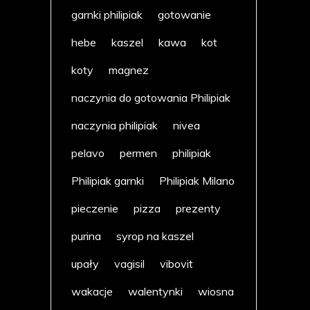
garnki philipiak
gotowanie
hebe
kaszel
kawa
kot
koty
magnez
naczynia do gotowania Philipiak
naczynia philipiak
nivea
pelavo
permen
philipiak
Philipiak garnki
Philipiak Milano
pieczenie
pizza
prezenty
purina
syrop na kaszel
upały
vagisil
vibovit
wakacje
walentynki
wiosna