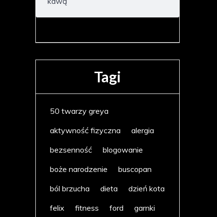
kawą
Tagi
50 twarzy greya
aktywność fizyczna
alergia
bezsenność
blogowanie
boże narodzenie
buscopan
ból brzucha
dieta
dzień kota
felix
fitness
ford
garnki