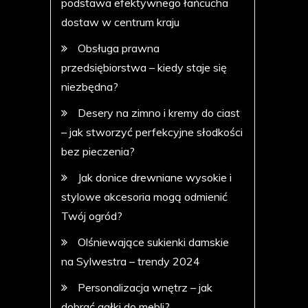
podstawa efektywnego łańcucha
dostaw w centrum kraju
Obsługa prawna
przedsiębiorstwa – kiedy staje się
niezbędna?
Desery na zimno i kremy do ciast
– jak stworzyć perfekcyjne słodkości
bez pieczenia?
Jak donice drewniane wysokie i
stylowe akcesoria mogą odmienić
Twój ogród?
Olśniewające sukienki damskie
na Sylwestra – trendy 2024
Personalizacja wnętrz – jak
dobrać gałki do mebli?