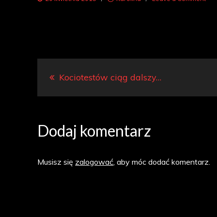
kot
jed
kar
Nawigacja
Kociotestów ciąg dalszy…
wpisu
Dodaj komentarz
Musisz się
zalogować
, aby móc dodać komentarz.