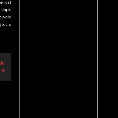
omiast
klapki
dowała
ętać o
kie