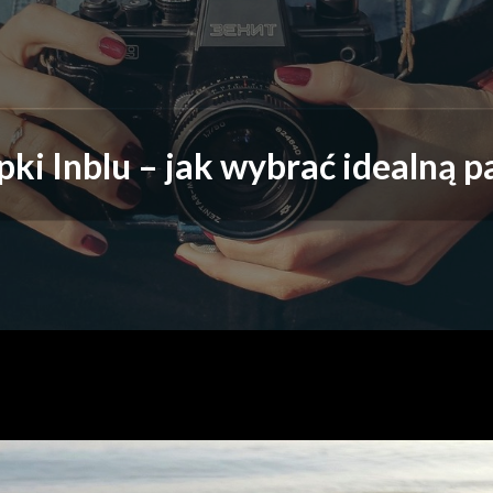
Moje absolutne must h
Moje must have
pki Inblu – jak wybrać idealną p