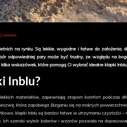
on
 Comment
Klapki
 letnich na rynku. Są lekkie, wygodne i łatwe do założenia, d
Inblu
wybór odpowiedniej pary może być trudny, ze względu na bo
–
kilka wskazówek, które pomogą Ci wybrać idealne klapki Inblu
jak
wybrać
ki Inblu?
idealną
parę?
z lekkich materiałów, zapewniają stopom komfort podczas dł
eszwę, która zapobiega ślizganiu się na mokrych powierzchnia
kowo, klapki Inblu są bardzo łatwe w utrzymaniu czystości –
i. Ich szeroki wybór kolorów i wzorów pozwala na dopasowan