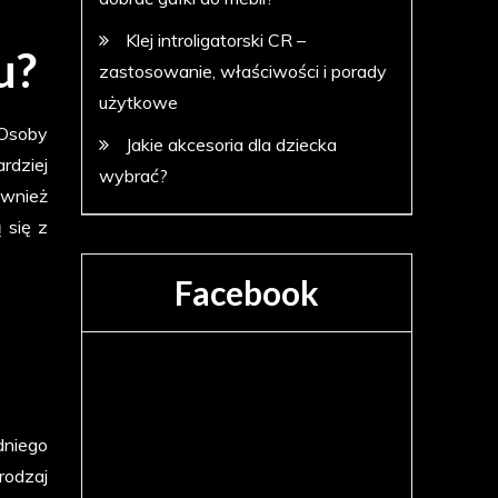
Klej introligatorski CR –
u?
zastosowanie, właściwości i porady
użytkowe
 Osoby
Jakie akcesoria dla dziecka
rdziej
wybrać?
ównież
 się z
Facebook
dniego
rodzaj