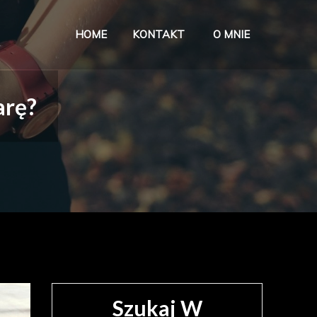
HOME
KONTAKT
O MNIE
ave w życiu
arę?
Szukaj W