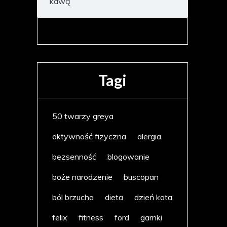
kawą
Tagi
50 twarzy greya
aktywność fizyczna
alergia
bezsenność
blogowanie
boże narodzenie
buscopan
ból brzucha
dieta
dzień kota
felix
fitness
ford
garnki