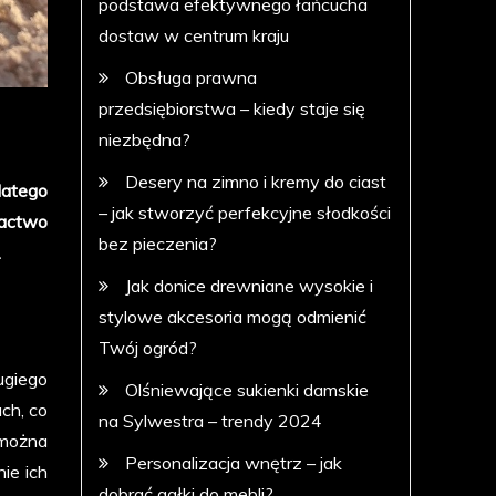
podstawa efektywnego łańcucha
dostaw w centrum kraju
Obsługa prawna
przedsiębiorstwa – kiedy staje się
niezbędna?
Desery na zimno i kremy do ciast
latego
– jak stworzyć perfekcyjne słodkości
gactwo
bez pieczenia?
.
Jak donice drewniane wysokie i
stylowe akcesoria mogą odmienić
Twój ogród?
ugiego
Olśniewające sukienki damskie
ch, co
na Sylwestra – trendy 2024
 można
Personalizacja wnętrz – jak
ie ich
dobrać gałki do mebli?