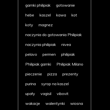
garnki philipiak
gotowanie
hebe
kaszel
kawa
kot
koty
magnez
naczynia do gotowania Philipiak
naczynia philipiak
nivea
pelavo
permen
philipiak
Philipiak garnki
Philipiak Milano
pieczenie
pizza
prezenty
purina
syrop na kaszel
upały
vagisil
vibovit
wakacje
walentynki
wiosna