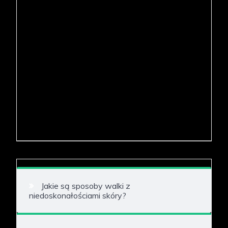
Jakie są sposoby walki z
niedoskonałościami skóry?