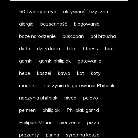
50 twarzy greya
aktywność fizyczna
alergia
bezsenność
blogowanie
boże narodzenie
buscopan
ból brzucha
dieta
dzień kota
felix
fitness
ford
garnki
garnki philipiak
gotowanie
hebe
kaszel
kawa
kot
koty
magnez
naczynia do gotowania Philipiak
naczynia philipiak
nivea
pelavo
permen
philipiak
Philipiak garnki
Philipiak Milano
pieczenie
pizza
prezenty
purina
syrop na kaszel