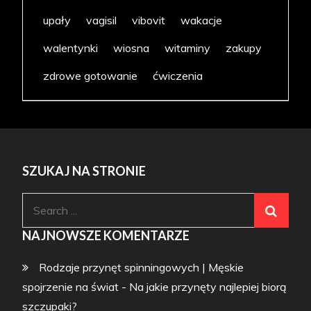
upały
vagisil
vibovit
wakacje
walentynki
wiosna
witaminy
zakupy
zdrowe gotowanie
ćwiczenia
SZUKAJ NA STRONIE
Search
for:
NAJNOWSZE KOMENTARZE
Rodzaje przynęt spinningowych | Męskie
spojrzenie na świat
-
Na jakie przynęty najlepiej biorą
szczupaki?