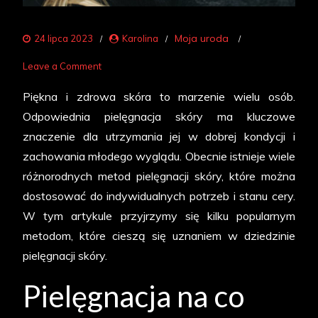
Moja uroda
24 lipca 2023
Karolina
on
Leave a Comment
Jakie
Piękna i zdrowa skóra to marzenie wielu osób.
są
Odpowiednia pielęgnacja skóry ma kluczowe
metody
znaczenie dla utrzymania jej w dobrej kondycji i
pielęgnacji
zachowania młodego wyglądu. Obecnie istnieje wiele
skóry?
różnorodnych metod pielęgnacji skóry, które można
dostosować do indywidualnych potrzeb i stanu cery.
W tym artykule przyjrzymy się kilku popularnym
metodom, które cieszą się uznaniem w dziedzinie
pielęgnacji skóry.
Pielęgnacja na co