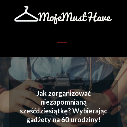
Skip
to
content
Moje absolutne must have w życiu
Moje must have
Jak zorganizować
niezapomnianą
sześćdziesiątkę? Wybierając
gadżety na 60 urodziny!