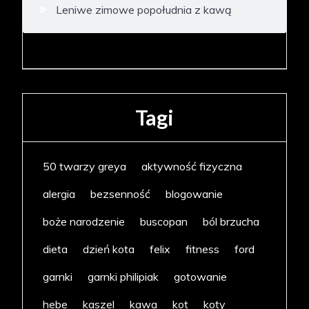
Leniwe zimowe popołudnia z kawą
Tagi
50 twarzy greya
aktywność fizyczna
alergia
bezsenność
blogowanie
boże narodzenie
buscopan
ból brzucha
dieta
dzień kota
felix
fitness
ford
garnki
garnki philipiak
gotowanie
hebe
kaszel
kawa
kot
koty