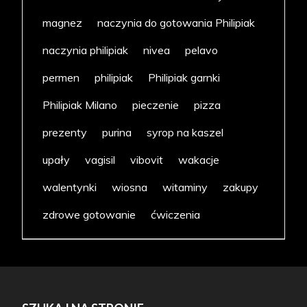
magnez
naczynia do gotowania Philipiak
naczynia philipiak
nivea
pelavo
permen
philipiak
Philipiak garnki
Philipiak Milano
pieczenie
pizza
prezenty
purina
syrop na kaszel
upały
vagisil
vibovit
wakacje
walentynki
wiosna
witaminy
zakupy
zdrowe gotowanie
ćwiczenia