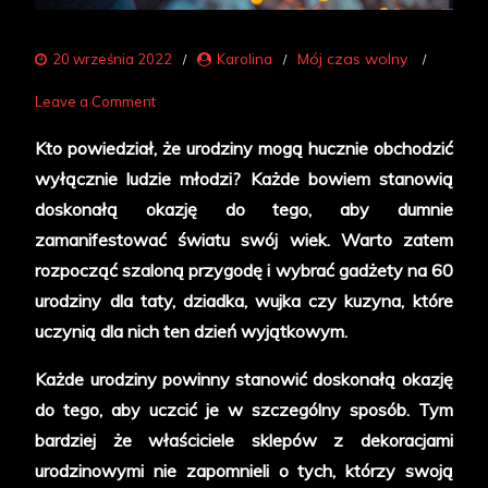
Mój czas wolny
20 września 2022
Karolina
on
Leave a Comment
Jak
Kto powiedział, że urodziny mogą hucznie obchodzić
zorganizować
wyłącznie ludzie młodzi? Każde bowiem stanowią
niezapomnianą
doskonałą okazję do tego, aby dumnie
sześćdziesiątkę?
zamanifestować światu swój wiek. Warto zatem
Wybierając
rozpocząć szaloną przygodę i wybrać gadżety na 60
gadżety
urodziny dla taty, dziadka, wujka czy kuzyna, które
na
uczynią dla nich ten dzień wyjątkowym.
60
urodziny!
Każde urodziny powinny stanowić doskonałą okazję
do tego, aby uczcić je w szczególny sposób. Tym
bardziej że właściciele sklepów z dekoracjami
urodzinowymi nie zapomnieli o tych, którzy swoją