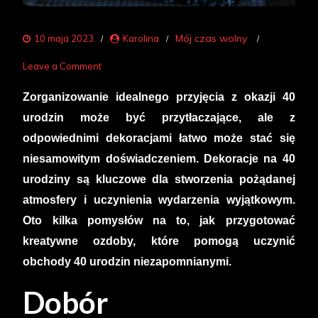
Mój czas wolny
10 maja 2023
Karolina
on
Leave a Comment
Jak
Zorganizowanie idealnego przyjęcia z okazji 40
przygotować
urodzin może być przytłaczające, ale z
kreatywne
odpowiednimi dekoracjami łatwo może stać się
dekoracje
niesamowitym doświadczeniem. Dekoracje na 40
na
urodziny są kluczowe dla stworzenia pożądanej
40
atmosfery i uczynienia wydarzenia wyjątkowym.
urodziny?
Oto kilka pomysłów na to, jak przygotować
kreatywne ozdoby, które pomogą uczynić
obchody 40 urodzin niezapomnianymi.
Dobór