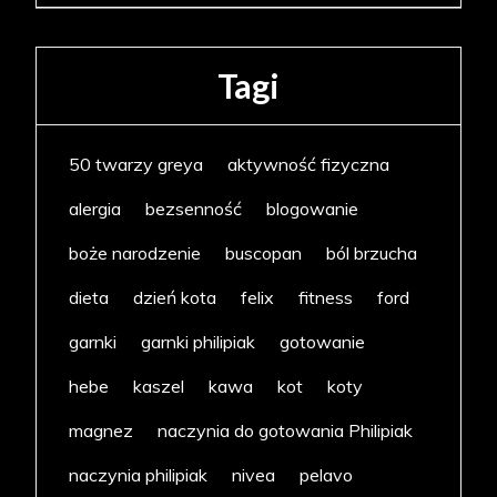
Tagi
50 twarzy greya
aktywność fizyczna
alergia
bezsenność
blogowanie
boże narodzenie
buscopan
ból brzucha
dieta
dzień kota
felix
fitness
ford
garnki
garnki philipiak
gotowanie
hebe
kaszel
kawa
kot
koty
magnez
naczynia do gotowania Philipiak
naczynia philipiak
nivea
pelavo