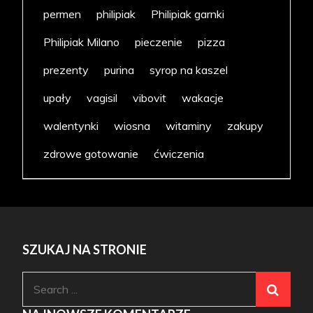
permen
philipiak
Philipiak garnki
Philipiak Milano
pieczenie
pizza
prezenty
purina
syrop na kaszel
upały
vagisil
vibovit
wakacje
walentynki
wiosna
witaminy
zakupy
zdrowe gotowanie
ćwiczenia
SZUKAJ NA STRONIE
Search
for: