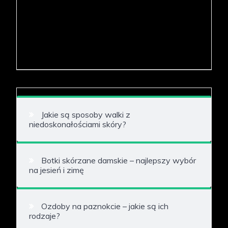
Jakie są sposoby walki z
niedoskonałościami skóry?
Botki skórzane damskie – najlepszy wybór
na jesień i zimę
Ozdoby na paznokcie – jakie są ich
rodzaje?