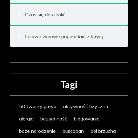
Czas się doszkolić
Leniwe zimowe popołudnia z kawą
Tagi
50 twarzy greya
aktywność fizyczna
alergia
bezsenność
blogowanie
boże narodzenie
buscopan
ból brzucha