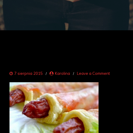
on
7 sierpnia 2015
Karolina
Leave a Comment
kabanosy
w
cieście