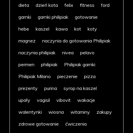
dieta
dzień kota
felix
fitness
ford
garnki
garnki philipiak
gotowanie
hebe
kaszel
kawa
kot
koty
magnez
naczynia do gotowania Philipiak
naczynia philipiak
nivea
pelavo
permen
philipiak
Philipiak garnki
Philipiak Milano
pieczenie
pizza
prezenty
purina
syrop na kaszel
upały
vagisil
vibovit
wakacje
walentynki
wiosna
witaminy
zakupy
zdrowe gotowanie
ćwiczenia