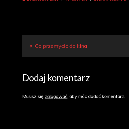
k
1
Nawigacja
Co przemycić do kina
wpisu
Dodaj komentarz
Musisz się
zalogować
, aby móc dodać komentarz.