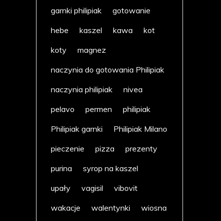
garnki philipiak
gotowanie
hebe
kaszel
kawa
kot
koty
magnez
naczynia do gotowania Philipiak
naczynia philipiak
nivea
pelavo
permen
philipiak
Philipiak garnki
Philipiak Milano
pieczenie
pizza
prezenty
purina
syrop na kaszel
upały
vagisil
vibovit
wakacje
walentynki
wiosna