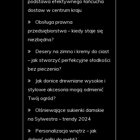
podstawa efektywnego łańcucha
dostaw w centrum kraju
Obsługa prawna
przedsiębiorstwa – kiedy staje się
niezbędna?
Desery na zimno i kremy do ciast
– jak stworzyć perfekcyjne słodkości
bez pieczenia?
Jak donice drewniane wysokie i
stylowe akcesoria mogą odmienić
Twój ogród?
Olśniewające sukienki damskie
na Sylwestra – trendy 2024
Personalizacja wnętrz – jak
dobrać gałki do mebli?