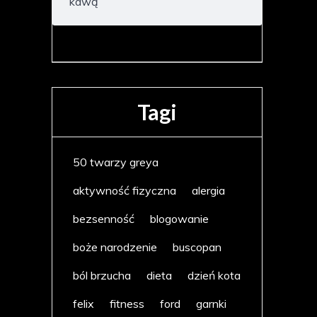
kawą
Tagi
50 twarzy greya
aktywność fizyczna
alergia
bezsenność
blogowanie
boże narodzenie
buscopan
ból brzucha
dieta
dzień kota
felix
fitness
ford
garnki