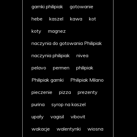
garnki philipiak
gotowanie
hebe
kaszel
kawa
kot
koty
magnez
naczynia do gotowania Philipiak
naczynia philipiak
nivea
pelavo
permen
philipiak
Philipiak garnki
Philipiak Milano
pieczenie
pizza
prezenty
purina
syrop na kaszel
upały
vagisil
vibovit
wakacje
walentynki
wiosna