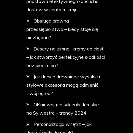
podstawa efektywnego łańcucha
dostaw w centrum kraju
Obsługa prawna
przedsiębiorstwa – kiedy staje się
niezbędna?
Desery na zimno i kremy do ciast
– jak stworzyć perfekcyjne słodkości
bez pieczenia?
Jak donice drewniane wysokie i
stylowe akcesoria mogą odmienić
Twój ogród?
Olśniewające sukienki damskie
na Sylwestra – trendy 2024
Personalizacja wnętrz – jak
dobrać gałki do mebli?