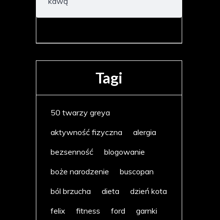
kawą
Tagi
50 twarzy greya
aktywność fizyczna
alergia
bezsenność
blogowanie
boże narodzenie
buscopan
ból brzucha
dieta
dzień kota
felix
fitness
ford
garnki