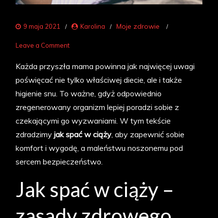
Moje zdrowie
9 maja 2021
Karolina
on
Leave a Comment
Ciąża
Każda przyszła mama powinna jak najwięcej uwagi
bez
poświęcać nie tylko właściwej diecie, ale i także
tajemnic!
higienie snu. To ważne, gdyż odpowiednio
Jak
zregenerowany organizm lepiej poradzi sobie z
spać
czekającymi go wyzwaniami. W tym tekście
w
zdradzimy
jak spać w ciąży
, aby zapewnić sobie
ciąży?
komfort i wygodę, a maleństwu noszonemu pod
sercem bezpieczeństwo.
Jak spać w ciąży –
zasady zdrowego