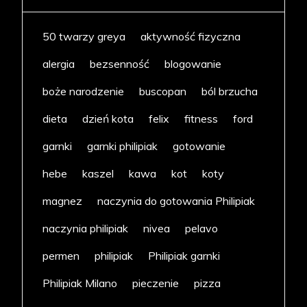
50 twarzy greya
aktywność fizyczna
alergia
bezsenność
blogowanie
boże narodzenie
buscopan
ból brzucha
dieta
dzień kota
felix
fitness
ford
garnki
garnki philipiak
gotowanie
hebe
kaszel
kawa
kot
koty
magnez
naczynia do gotowania Philipiak
naczynia philipiak
nivea
pelavo
permen
philipiak
Philipiak garnki
Philipiak Milano
pieczenie
pizza