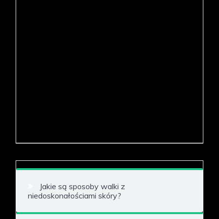
Jakie są sposoby walki z
niedoskonałościami skóry?