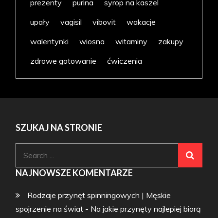
prezenty
purina
syrop na kaszel
upały
vagisil
vibovit
wakacje
walentynki
wiosna
witaminy
zakupy
zdrowe gotowanie
ćwiczenia
SZUKAJ NA STRONIE
Search
for:
NAJNOWSZE KOMENTARZE
Rodzaje przynęt spinningowych | Męskie
spojrzenie na świat
-
Na jakie przynęty najlepiej biorą