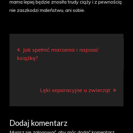
mama lepiej będzie znosiła trudy ciąży i z pewnością
nie zaszkodzi maleństwu, ani sobie.
Nawigacja
Jak spełnić marzenia i napisać
wpisu
książkę?
Lęki separacyjne u zwierząt
Dodaj komentarz
Musisz się
zalogować
, aby móc dodać komentarz.