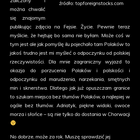
zaliczony i
źródło: topforeignstocks.com
można chwalić
się znajomym
publikując zdjęcia na Fejsie. Życie. Pewnie teraz
myślicie, że hejtuję bo sama nie byłam. Może coś w
tym jest ale jak pomyślę ilu pojechało tam Polaków to
jakoś trudno jest mi myśleć o odpoczynku od polskiej
rzeczywistości. Dla mnie zagraniczny wyjazd to
okazja do porzucenia Polaków i polskości i
odpoczynku od marudzenia, narzekania, smętnych
min i sknerstwa. Dlatego jak już opuszczam granice
to szukam miejsca bez tłumów Polaków, a najlepiej w
ogóle bez tłumów. Adriatyk, piękne widoki, owoce
morza i słońce – są nie tylko do dostania w Chorwacji
No dobrze, może za rok. Muszę sprawdzić jej