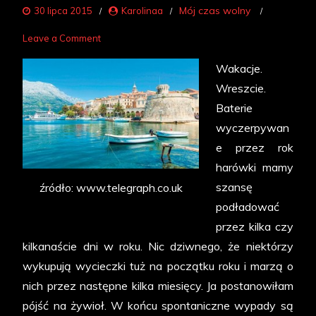
Mój czas wolny
30 lipca 2015
Karolinaa
on
Leave a Comment
Chorwacja
Wakacje.
–
Wreszcie.
o
Baterie
co
wyczerpywan
chodzi?
e przez rok
harówki mamy
szansę
źródło: www.telegraph.co.uk
podładować
przez kilka czy
kilkanaście dni w roku. Nic dziwnego, że niektórzy
wykupują wycieczki tuż na początku roku i marzą o
nich przez następne kilka miesięcy. Ja postanowiłam
pójść na żywioł. W końcu spontaniczne wypady są