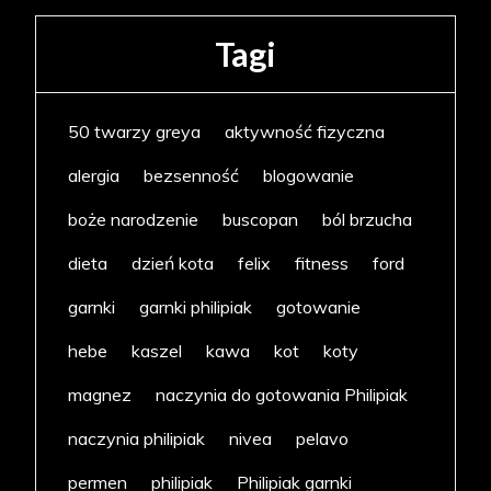
Tagi
50 twarzy greya
aktywność fizyczna
alergia
bezsenność
blogowanie
boże narodzenie
buscopan
ból brzucha
dieta
dzień kota
felix
fitness
ford
garnki
garnki philipiak
gotowanie
hebe
kaszel
kawa
kot
koty
magnez
naczynia do gotowania Philipiak
naczynia philipiak
nivea
pelavo
permen
philipiak
Philipiak garnki