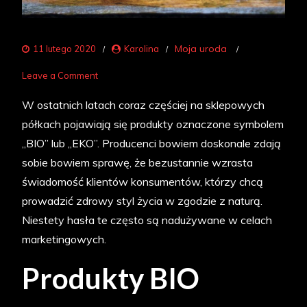
Moja uroda
11 lutego 2020
Karolina
on
Leave a Comment
BIO
W ostatnich latach coraz częściej na sklepowych
i
półkach pojawiają się produkty oznaczone symbolem
EKO
„BIO” lub „EKO”. Producenci bowiem doskonale zdają
sobie bowiem sprawę, że bezustannie wzrasta
świadomość klientów konsumentów, którzy chcą
prowadzić zdrowy styl życia w zgodzie z naturą.
Niestety hasła te często są nadużywane w celach
marketingowych.
Produkty BIO