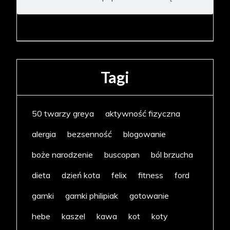
Tagi
50 twarzy greya
aktywność fizyczna
alergia
bezsenność
blogowanie
boże narodzenie
buscopan
ból brzucha
dieta
dzień kota
felix
fitness
ford
garnki
garnki philipiak
gotowanie
hebe
kaszel
kawa
kot
koty