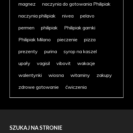
magnez
naczynia do gotowania Philipiak
naczynia philipiak
nivea
pelavo
permen
philipiak
Philipiak garnki
Philipiak Milano
pieczenie
pizza
prezenty
purina
syrop na kaszel
upały
vagisil
vibovit
wakacje
walentynki
wiosna
witaminy
zakupy
zdrowe gotowanie
ćwiczenia
SZUKAJ NA STRONIE