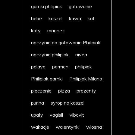
garnki philipiak
gotowanie
hebe
kaszel
kawa
kot
koty
magnez
naczynia do gotowania Philipiak
naczynia philipiak
nivea
pelavo
permen
philipiak
Philipiak garnki
Philipiak Milano
pieczenie
pizza
prezenty
purina
syrop na kaszel
upały
vagisil
vibovit
wakacje
walentynki
wiosna