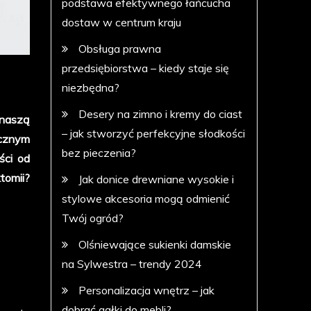
podstawa efektywnego łańcucha
dostaw w centrum kraju
Obsługa prawna
przedsiębiorstwa – kiedy staje się
niezbędna?
Desery na zimno i kremy do ciast
 naszą
– jak stworzyć perfekcyjne słodkości
ącznym
bez pieczenia?
ści od
tomii?
Jak donice drewniane wysokie i
stylowe akcesoria mogą odmienić
Twój ogród?
Olśniewające sukienki damskie
na Sylwestra – trendy 2024
Personalizacja wnętrz – jak
dobrać gałki do mebli?