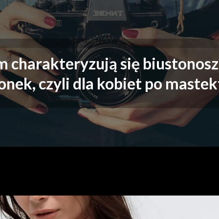
Moje absolutne must h
Moje must have
 charakteryzują się biustonosz
nek, czyli dla kobiet po mastek