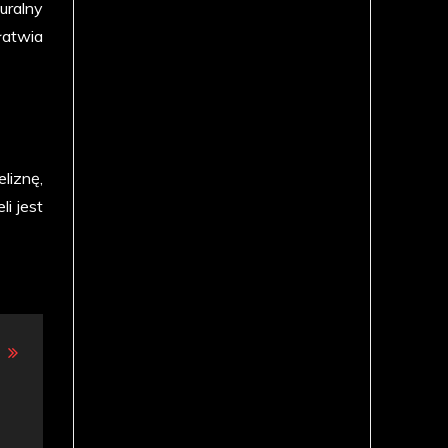
uralny
łatwia
liznę,
i jest