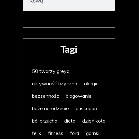
kawą
Tagi
50 twarzy greya
aktywność fizyczna
alergia
bezsenność
blogowanie
boże narodzenie
buscopan
ból brzucha
dieta
dzień kota
felix
fitness
ford
garnki