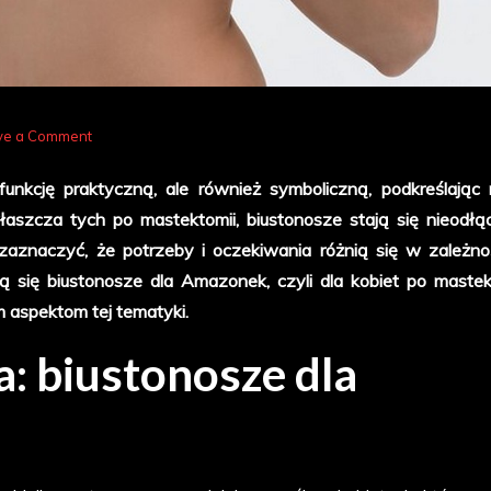
on
ve a Comment
Czym
 funkcję praktyczną, ale również symboliczną, podkreślając
charakteryzują
właszcza tych po mastektomii, biustonosze stają się nieodł
się
zaznaczyć, że potrzeby i oczekiwania różnią się w zależno
biustonosze
 się biustonosze dla Amazonek, czyli dla kobiet po mastek
dla
m aspektom tej tematyki.
Amazonek,
czyli
a: biustonosze dla
dla
kobiet
po
mastektomii?