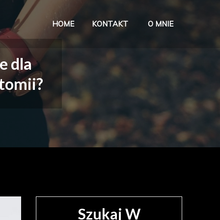
HOME
KONTAKT
O MNIE
ave w życiu
e dla
tomii?
Szukaj W