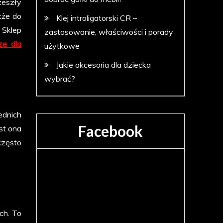
zeszły
kże do
Klej introligatorski CR –
 Sklep
zastosowanie, właściwości i porady
ze dla
użytkowe
Jakie akcesoria dla dziecka
wybrać?
ednich
Facebook
st ona
często
ch. To