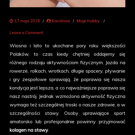
Moje hobby
17 maja 2018
Karolinaa
on
Leave a Comment
Kolagen
Wiosna i lato to ukochane pory roku większości
na
Polaków, to czas kiedy chętniej oddajemy się
stawy
różnego rodzaju aktywnościom fizycznym. Jazda na
dla
rowerze, rolkach, wrotkach, długie spacery, pływanie
aktywnych
i gry zespołowe sprawiają, że poprawia się nasza
kondycja jest lepsza, a co najważniejsze poprawia się
nasz nastrój. Jednak wzmożona aktywność fizyczna
wymaga też szczególnej troski o nasze zdrowie, a w
szczególności stawy. Osoby uprawiające sport
amatorsko lub profesjonalnie powinny przyjmować
kolagen na stawy
.