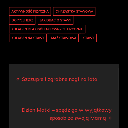
AKTYWNOŚĆ FIZYCZNA
CHRZĄSTKA STAWOWA
DOPPELHERZ
JAK DBAĆ O STAWY
KOLAGEN DLA OSÓB AKTYWNYCH FIZYCZNIE
KOLAGEN NA STAWY
MAŹ STAWOWA
STAWY
Nawigacja
Szczupłe i zgrabne nogi na lato
wpisu
Dzień Matki – spędź go w wyjątkowy
sposób ze swoją Mamą