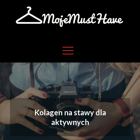
Skip
to
content
Moje absolutne must have w życiu
Moje must have
Kolagen na stawy dla
aktywnych