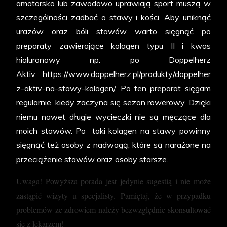
amatorsko lub zawodowo uprawiają sport muszą w
szczególności zadbać o stawy i kości. Aby uniknąć
urazów oraz bóli stawów warto sięgnąć po
preparaty zawierające kolagen typu II i kwas
hialuronowy np. po Doppelherz
Aktiv:
https://www.doppelherz.pl/produkty/doppelher
z-aktiv-na-stawy-kolagen/
. Po ten preparat sięgam
regularnie, kiedy zaczyna się sezon rowerowy. Dzięki
niemu nawet długie wycieczki nie są męczące dla
moich stawów. Po taki kolagen na stawy powinny
sięgnąć też osoby z nadwagą, które są narażone na
przeciążenie stawów oraz osoby starsze.
Uwaga! Powyższa porada jest jedynie sugestią i nie może
zastąpić wizyty u specjalisty. Pamiętaj, że w przypadku
problemów ze zdrowiem należy bezwzględnie skonsultować
się z lekarzem!