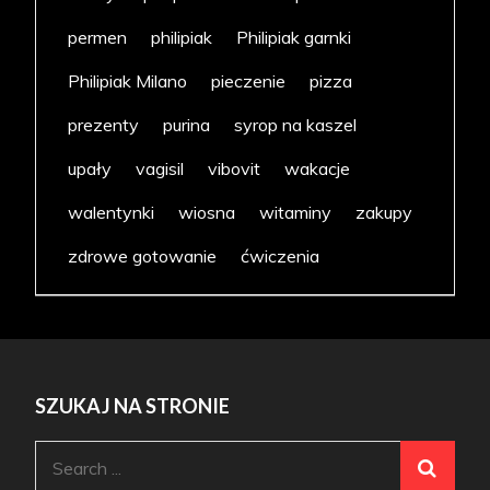
permen
philipiak
Philipiak garnki
Philipiak Milano
pieczenie
pizza
prezenty
purina
syrop na kaszel
upały
vagisil
vibovit
wakacje
walentynki
wiosna
witaminy
zakupy
zdrowe gotowanie
ćwiczenia
SZUKAJ NA STRONIE
Search
for: