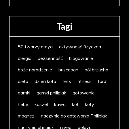
Tagi
50 twarzy greya
aktywność fizyczna
alergia
bezsenność
blogowanie
boże narodzenie
buscopan
ból brzucha
dieta
dzień kota
felix
fitness
ford
garnki
garnki philipiak
gotowanie
hebe
kaszel
kawa
kot
koty
magnez
naczynia do gotowania Philipiak
naczynia philipiak
nivea
pelavo