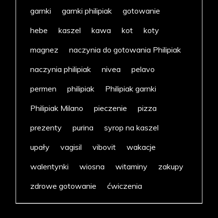
garnki
garnki philipiak
gotowanie
hebe
kaszel
kawa
kot
koty
magnez
naczynia do gotowania Philipiak
naczynia philipiak
nivea
pelavo
permen
philipiak
Philipiak garnki
Philipiak Milano
pieczenie
pizza
prezenty
purina
syrop na kaszel
upały
vagisil
vibovit
wakacje
walentynki
wiosna
witaminy
zakupy
zdrowe gotowanie
ćwiczenia