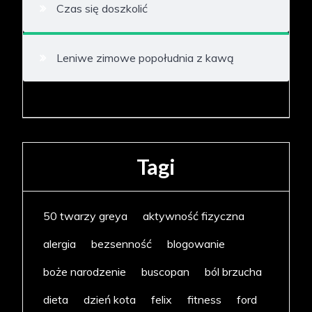
Czas się doszkolić
Leniwe zimowe popołudnia z kawą
Tagi
50 twarzy greya
aktywność fizyczna
alergia
bezsenność
blogowanie
boże narodzenie
buscopan
ból brzucha
dieta
dzień kota
felix
fitness
ford