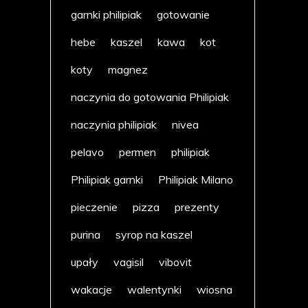
garnki philipiak
gotowanie
hebe
kaszel
kawa
kot
koty
magnez
naczynia do gotowania Philipiak
naczynia philipiak
nivea
pelavo
permen
philipiak
Philipiak garnki
Philipiak Milano
pieczenie
pizza
prezenty
purina
syrop na kaszel
upały
vagisil
vibovit
wakacje
walentynki
wiosna