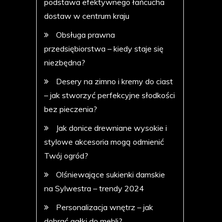
podstawa efektywnego łańcucha
dostaw w centrum kraju
Obsługa prawna
przedsiębiorstwa – kiedy staje się
niezbędna?
Desery na zimno i kremy do ciast
– jak stworzyć perfekcyjne słodkości
bez pieczenia?
Jak donice drewniane wysokie i
stylowe akcesoria mogą odmienić
Twój ogród?
Olśniewające sukienki damskie
na Sylwestra – trendy 2024
Personalizacja wnętrz – jak
dobrać gałki do mebli?