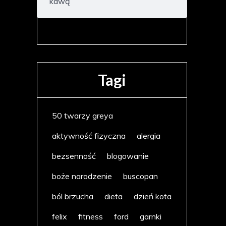
kawą
Tagi
50 twarzy greya
aktywność fizyczna
alergia
bezsenność
blogowanie
boże narodzenie
buscopan
ból brzucha
dieta
dzień kota
felix
fitness
ford
garnki