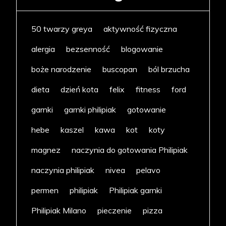
50 twarzy greya
aktywność fizyczna
alergia
bezsenność
blogowanie
boże narodzenie
buscopan
ból brzucha
dieta
dzień kota
felix
fitness
ford
garnki
garnki philipiak
gotowanie
hebe
kaszel
kawa
kot
koty
magnez
naczynia do gotowania Philipiak
naczynia philipiak
nivea
pelavo
permen
philipiak
Philipiak garnki
Philipiak Milano
pieczenie
pizza