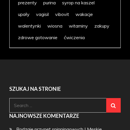
prezenty
purina
syrop na kaszel
upały
vagisil
vibovit
wakacje
walentynki
wiosna
witaminy
zakupy
zdrowe gotowanie
ćwiczenia
SZUKAJ NA STRONIE
Search
for:
NAJNOWSZE KOMENTARZE
Rodzaje przynęt spinningowych | Męskie