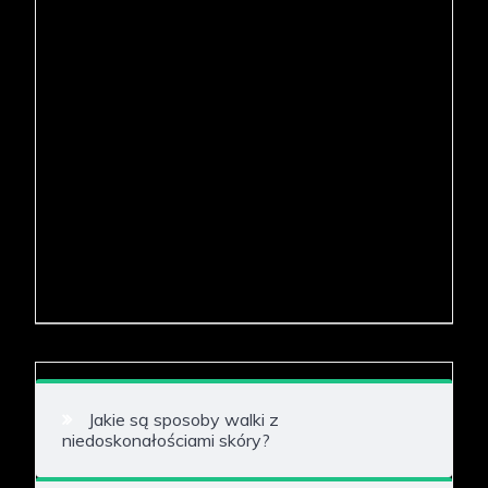
Jakie są sposoby walki z
niedoskonałościami skóry?