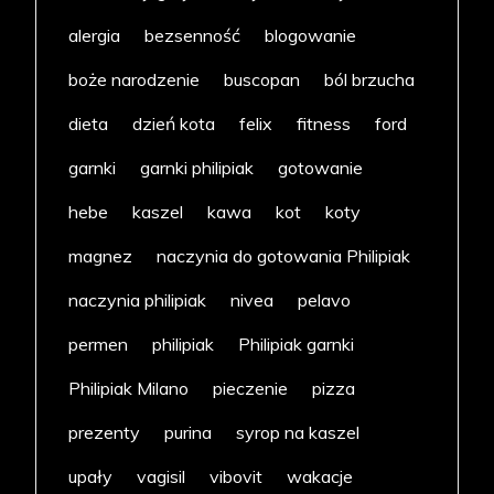
alergia
bezsenność
blogowanie
boże narodzenie
buscopan
ból brzucha
dieta
dzień kota
felix
fitness
ford
garnki
garnki philipiak
gotowanie
hebe
kaszel
kawa
kot
koty
magnez
naczynia do gotowania Philipiak
naczynia philipiak
nivea
pelavo
permen
philipiak
Philipiak garnki
Philipiak Milano
pieczenie
pizza
prezenty
purina
syrop na kaszel
upały
vagisil
vibovit
wakacje