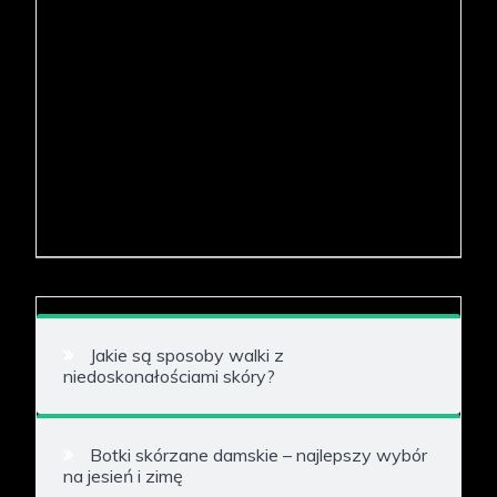
Jakie są sposoby walki z
niedoskonałościami skóry?
Botki skórzane damskie – najlepszy wybór
na jesień i zimę