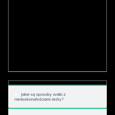
Jakie są sposoby walki z
niedoskonałościami skóry?