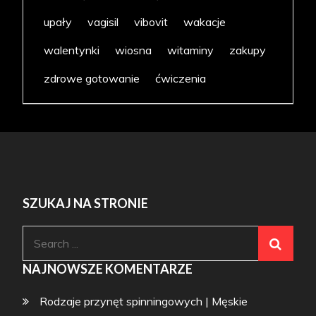
upały
vagisil
vibovit
wakacje
walentynki
wiosna
witaminy
zakupy
zdrowe gotowanie
ćwiczenia
SZUKAJ NA STRONIE
Search
for:
NAJNOWSZE KOMENTARZE
Rodzaje przynęt spinningowych | Męskie