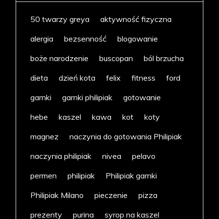
50 twarzy greya
aktywność fizyczna
alergia
bezsenność
blogowanie
boże narodzenie
buscopan
ból brzucha
dieta
dzień kota
felix
fitness
ford
garnki
garnki philipiak
gotowanie
hebe
kaszel
kawa
kot
koty
magnez
naczynia do gotowania Philipiak
naczynia philipiak
nivea
pelavo
permen
philipiak
Philipiak garnki
Philipiak Milano
pieczenie
pizza
prezenty
purina
syrop na kaszel