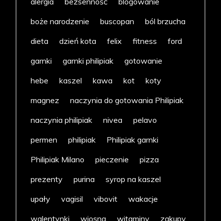
alergia
bezsenność
blogowanie
boże narodzenie
buscopan
ból brzucha
dieta
dzień kota
felix
fitness
ford
garnki
garnki philipiak
gotowanie
hebe
kaszel
kawa
kot
koty
magnez
naczynia do gotowania Philipiak
naczynia philipiak
nivea
pelavo
permen
philipiak
Philipiak garnki
Philipiak Milano
pieczenie
pizza
prezenty
purina
syrop na kaszel
upały
vagisil
vibovit
wakacje
walentynki
wiosna
witaminy
zakupy