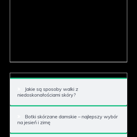
Jakie są sposoby walki z
niedoskonałościami skóry?
Botki skórzane damskie – najlepszy wybór
na jesień i zimę