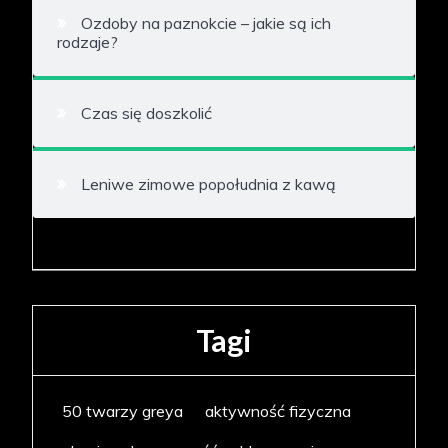
Ozdoby na paznokcie – jakie są ich
rodzaje?
Czas się doszkolić
Leniwe zimowe popołudnia z kawą
Tagi
50 twarzy greya
aktywność fizyczna