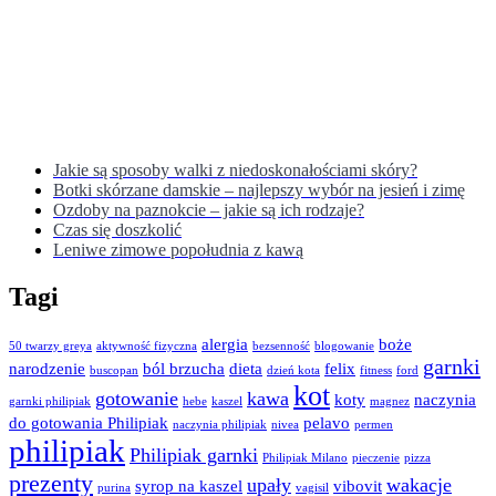
Jakie są sposoby walki z niedoskonałościami skóry?
Botki skórzane damskie – najlepszy wybór na jesień i zimę
Ozdoby na paznokcie – jakie są ich rodzaje?
Czas się doszkolić
Leniwe zimowe popołudnia z kawą
Tagi
alergia
boże
50 twarzy greya
aktywność fizyczna
bezsenność
blogowanie
garnki
narodzenie
ból brzucha
dieta
felix
buscopan
dzień kota
fitness
ford
kot
gotowanie
kawa
koty
naczynia
garnki philipiak
hebe
kaszel
magnez
do gotowania Philipiak
pelavo
naczynia philipiak
nivea
permen
philipiak
Philipiak garnki
Philipiak Milano
pieczenie
pizza
prezenty
upały
wakacje
syrop na kaszel
vibovit
purina
vagisil