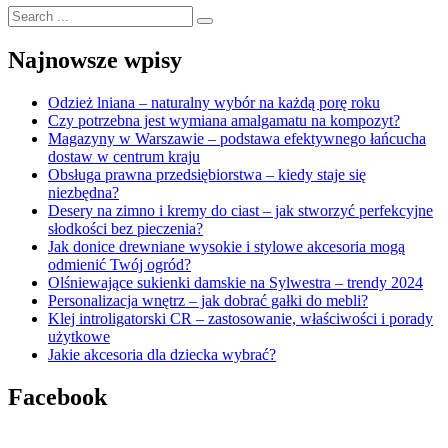
Search
for:
Najnowsze wpisy
Odzież lniana – naturalny wybór na każdą porę roku
Czy potrzebna jest wymiana amalgamatu na kompozyt?
Magazyny w Warszawie – podstawa efektywnego łańcucha
dostaw w centrum kraju
Obsługa prawna przedsiębiorstwa – kiedy staje się
niezbędna?
Desery na zimno i kremy do ciast – jak stworzyć perfekcyjne
słodkości bez pieczenia?
Jak donice drewniane wysokie i stylowe akcesoria mogą
odmienić Twój ogród?
Olśniewające sukienki damskie na Sylwestra – trendy 2024
Personalizacja wnętrz – jak dobrać gałki do mebli?
Klej introligatorski CR – zastosowanie, właściwości i porady
użytkowe
Jakie akcesoria dla dziecka wybrać?
Facebook