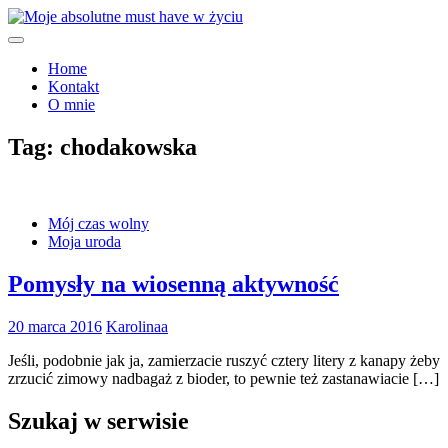
Skip
to
Moje must have
content
Moje absolutne must have w
Home
Kontakt
życiu
O mnie
Tag:
chodakowska
Mój czas wolny
Moja uroda
Pomysły na wiosenną aktywność
20 marca 2016
Karolinaa
Jeśli, podobnie jak ja, zamierzacie ruszyć cztery litery z kanapy żeby
zrzucić zimowy nadbagaż z bioder, to pewnie też zastanawiacie […]
Szukaj w serwisie