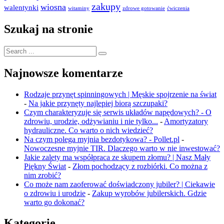
zakupy
wiosna
walentynki
witaminy
zdrowe gotowanie
ćwiczenia
Szukaj na stronie
Search
for:
Najnowsze komentarze
Rodzaje przynęt spinningowych | Męskie spojrzenie na świat
-
Na jakie przynęty najlepiej biorą szczupaki?
Czym charakteryzuje się serwis układów napędowych? - O
zdrowiu, urodzie, odżywianiu i nie tylko...
-
Amortyzatory
hydrauliczne. Co warto o nich wiedzieć?
Na czym polega myjnia bezdotykowa? - Pollet.pl
-
Nowoczesne myjnie TIR. Dlaczego warto w nie inwestować?
Jakie zalety ma współpraca ze skupem złomu? | Nasz Mały
Piękny Świat
-
Złom pochodzący z rozbiórki. Co można z
nim zrobić?
Co może nam zaoferować doświadczony jubiler? | Ciekawie
o zdrowiu i urodzie
-
Zakup wyrobów jubilerskich. Gdzie
warto go dokonać?
Kategorie