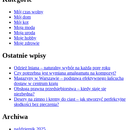
Mój czas wolny
Mój dom
Mój kot
Moja moda
Moja uroda
Moje hobby
Moje zdrowie
Ostatnie wpisy
Odzież lniana – naturalny wybór na każdą porę roku
Czy potrzebna jest wymiana amalgamatu na kompozyt?
Magazyny w Warszawie – podstawa efektywnego łańcucha
dostaw w centrum kraju
Obsługa prawna przedsiębiorstwa – kiedy staje się
niezbędna?
Desery na zimno i kremy do ciast – jak stworzyć perfekcyjne
słodkości bez pieczenia?
Archiwa
październik 2025