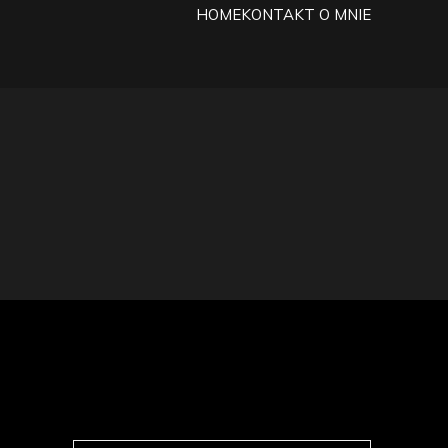
HOME
KONTAKT
O MNIE
życiu