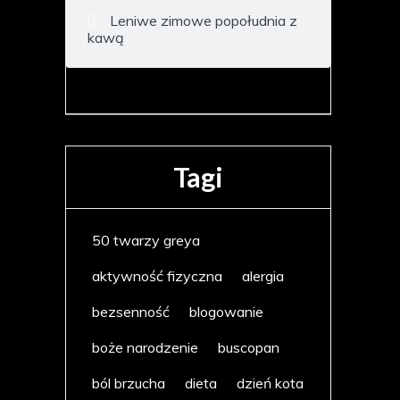
Leniwe zimowe popołudnia z
kawą
Tagi
50 twarzy greya
aktywność fizyczna
alergia
bezsenność
blogowanie
boże narodzenie
buscopan
ból brzucha
dieta
dzień kota