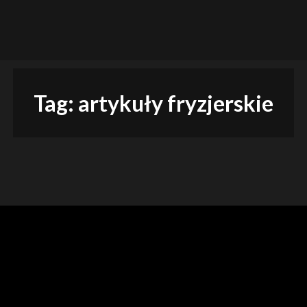
absolutne must have w 
e
Tag:
artykuły fryzjerskie