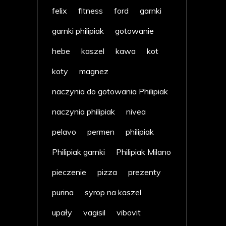
felix
fitness
ford
garnki
garnki philipiak
gotowanie
hebe
kaszel
kawa
kot
koty
magnez
naczynia do gotowania Philipiak
naczynia philipiak
nivea
pelavo
permen
philipiak
Philipiak garnki
Philipiak Milano
pieczenie
pizza
prezenty
purina
syrop na kaszel
upały
vagisil
vibovit