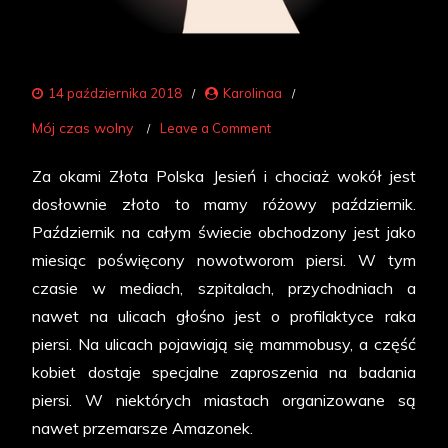
14 października 2018
Karolinaa
on
Mój czas wolny
Leave a Comment
Różowy
Za okami Złota Polska Jesień i chociaż wokół jest
październik
dosłownie złoto to mamy różowy październik.
–
Październik na całym świecie obchodzony jest jako
miesiąc
miesiąc poświęcony nowotworom piersi. W tym
profilaktyki
czasie w mediach, szpitalach, przychodniach a
raka
nawet na ulicach głośno jest o profilaktyce raka
piersi
piersi. Na ulicach pojawiają się mammobusy, a część
kobiet dostaje specjalne zaproszenia na badania
piersi. W niektórych miastach organizowane są
nawet przemarsze Amazonek.