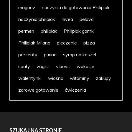
magnez
naczynia do gotowania Philipiak
naczynia philipiak
nivea
pelavo
permen
philipiak
Philipiak garnki
Philipiak Milano
pieczenie
pizza
prezenty
purina
syrop na kaszel
upały
vagisil
vibovit
wakacje
walentynki
wiosna
witaminy
zakupy
zdrowe gotowanie
ćwiczenia
SZUKAJ NA STRONIE