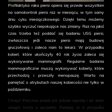
Profilaktyka raka piersi opiera się przede wszystkim
na samokontroli piersi raz w miesiącu, w tym samy
dniu cyku miesiączkowego. Dzięki temu możemy
szybko wyczuć niepokojące nas zmiany. Raz na jakiś
czas trzeba też poddać się badaniu USG piersi,
zwłaszcza jeśli nasze piersi mają budowę
gruczołową i zaleca nam to lekarz. W przypadku
kobiet, które ukończyły 40 rok życia zaleca się
wykonywanie mammografii. Regularne badania
mammograficzne muszą wykonywać kobiety, które
przechodzą i przeszły menopauzę. Warto na
pamiętać o atrybutach naszej kobiecości nie tylko w
październiku.
Uwaga! Powyższa porada jest jedynie sugestią i nie może
zastąpić wizyty u specjalisty. Pamiętaj, że w przypadku