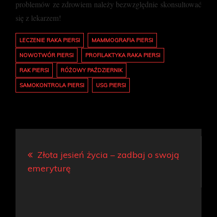
problemów ze zdrowiem należy bezwzględnie skonsultować
się z lekarzem!
LECZENIE RAKA PIERSI
MAMMOGRAFIA PIERSI
NOWOTWÓR PIERSI
PROFILAKTYKA RAKA PIERSI
RAK PIERSI
RÓŻOWY PAŹDZIERNIK
SAMOKONTROLA PIERSI
USG PIERSI
Nawigacja
Złota jesień życia – zadbaj o swoją
wpisu
emeryturę