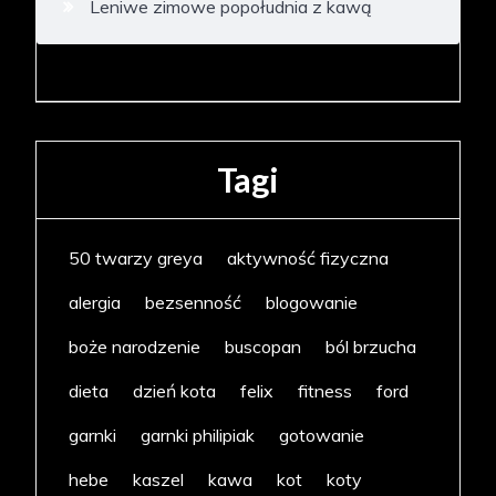
Leniwe zimowe popołudnia z kawą
Tagi
50 twarzy greya
aktywność fizyczna
alergia
bezsenność
blogowanie
boże narodzenie
buscopan
ból brzucha
dieta
dzień kota
felix
fitness
ford
garnki
garnki philipiak
gotowanie
hebe
kaszel
kawa
kot
koty