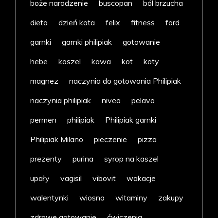
boże narodzenie
buscopan
ból brzucha
dieta
dzień kota
felix
fitness
ford
garnki
garnki philipiak
gotowanie
hebe
kaszel
kawa
kot
koty
magnez
naczynia do gotowania Philipiak
naczynia philipiak
nivea
pelavo
permen
philipiak
Philipiak garnki
Philipiak Milano
pieczenie
pizza
prezenty
purina
syrop na kaszel
upały
vagisil
vibovit
wakacje
walentynki
wiosna
witaminy
zakupy
zdrowe gotowanie
ćwiczenia