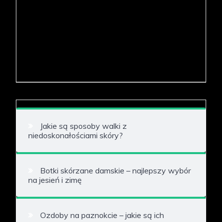
Jakie są sposoby walki z
niedoskonałościami skóry?
Botki skórzane damskie – najlepszy wybór
na jesień i zimę
Ozdoby na paznokcie – jakie są ich