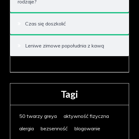
rodzaje?
Czas się doszkolić
Leniwe zimowe popołudnia z kawą
Tagi
50 twarzy greya
aktywność fizyczna
alergia
bezsenność
blogowanie