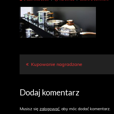
loj
2
Nawigacja
Kupowanie nagradzane
wpisu
Dodaj komentarz
Musisz się
zalogować
, aby móc dodać komentarz.