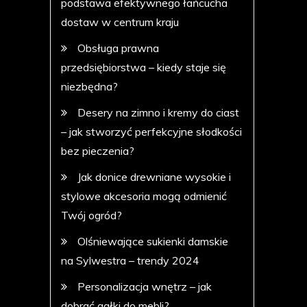
podstawa efektywnego łańcucha
dostaw w centrum kraju
Obsługa prawna
przedsiębiorstwa – kiedy staje się
niezbędna?
Desery na zimno i kremy do ciast
– jak stworzyć perfekcyjne słodkości
bez pieczenia?
Jak donice drewniane wysokie i
stylowe akcesoria mogą odmienić
Twój ogród?
Olśniewające sukienki damskie
na Sylwestra – trendy 2024
Personalizacja wnętrz – jak
dobrać gałki do mebli?