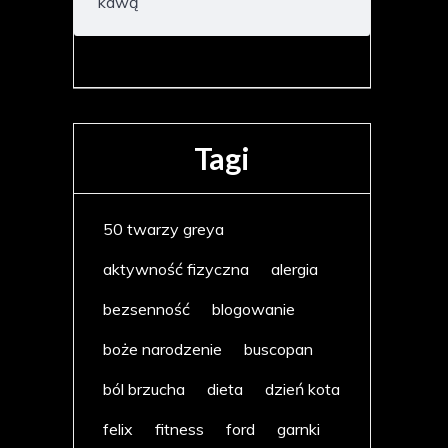
kawą
Tagi
50 twarzy greya
aktywność fizyczna
alergia
bezsenność
blogowanie
boże narodzenie
buscopan
ból brzucha
dieta
dzień kota
felix
fitness
ford
garnki