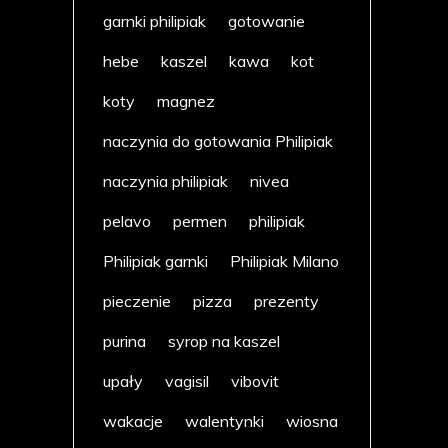
garnki philipiak
gotowanie
hebe
kaszel
kawa
kot
koty
magnez
naczynia do gotowania Philipiak
naczynia philipiak
nivea
pelavo
permen
philipiak
Philipiak garnki
Philipiak Milano
pieczenie
pizza
prezenty
purina
syrop na kaszel
upały
vagisil
vibovit
wakacje
walentynki
wiosna